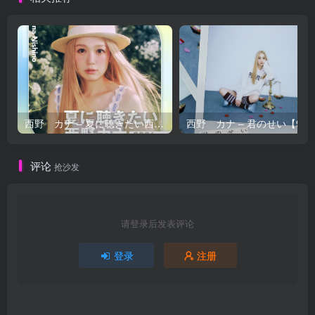
西野 カナ – 夏に聴きたい西野カナ2026【44.1kHz／16bit】日本区
西野 カナ – 
评论
抢沙发
请登录后发表评论
登录
注册