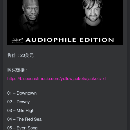
售价：20美元
购买链接：
https://bluecoastmusic.com/yellowjackets/jackets-xl
01 – Downtown
02 – Dewey
03 – Mile High
04 – The Red Sea
05 – Even Song