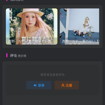
西野 カナ – 夏に聴きたい西野カナ2026【44.1kHz／16bit】日本区
西野 カナ – 
评论
抢沙发
请登录后发表评论
登录
注册