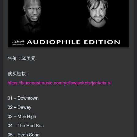
售价：50美元
购买链接：
https://bluecoastmusic.com/yellowjackets/jackets-xl
01 – Downtown
02 – Dewey
03 – Mile High
04 – The Red Sea
05 – Even Song