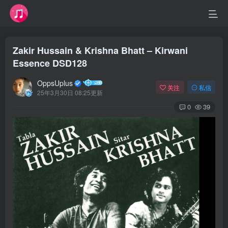
Zakir Hussain & Krishna Bhatt – Kirwani
Essence DSD128
OppsUplus
关注
私信
25年3月30日 08:25更新
0
39