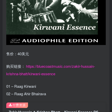
售价：40美元
购买链接：
https://bluecoastmusic.com/zakir-hussain-
krishna-bhatt/kirwani-essence
01 – Raag Kirwani
02 – Raag Ahir Bhairava
付费资源