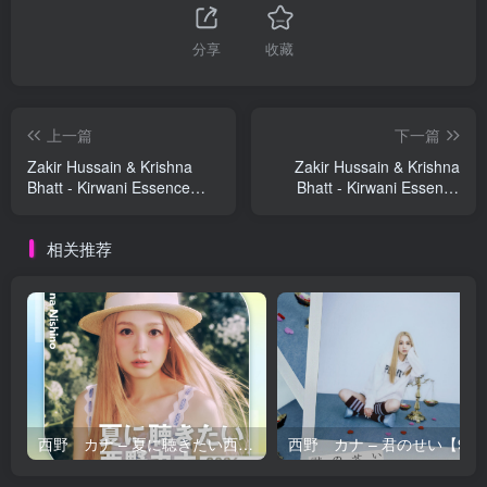
分享
收藏
上一篇
下一篇
Zakir Hussain & Krishna
Zakir Hussain & Krishna
Bhatt - Kirwani Essence
Bhatt - Kirwani Essence
DSD64
DSD256
相关推荐
西野 カナ – 夏に聴きたい西野カナ2026【44.1kHz／16bit】日本区
西野 カナ – 