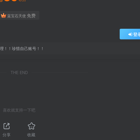
免费
蓝宝石天使
登
处理！！珍惜自己账号！！
THE END
喜欢就支持一下吧
分享
收藏