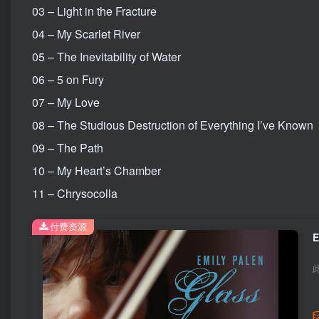
03 – Light in the Fracture
04 – My Scarlet River
05 – The Inevitability of Water
06 – 5 on Fury
07 – My Love
08 – The Studious Destruction of Everything I’ve Known
09 – The Path
10 – My Heart’s Chamber
11 – Chrysocolla
付费资源
E