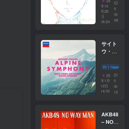
24
Kiss【44.1
年10
0
／
月28
日
16bit】
58
06:24
日本区
サイト
ウ・キ
ネン・
オーケ
〖OppsUplu
ストラ
25
– R.シ
年1月
0
12日
ュトラ
14:33
15
ウス：
アルプ
ス交响
AKB48
曲
– NO
【44.1kHz