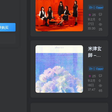
WAY
／
MAN
〖OppsUplu
16bit】
Type
25
日本区
C【44.1kH
年2月
0
27日
／
录购买
20:30
25
16bit】
日本区
米津玄
師 –
Azalea【44
／
〖OppsUplu
16bit】
25
日本区
年2月
0
18日
07:47
65