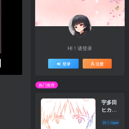
HI！请登录
登录
注册
热门推荐
宇多田
ヒカル
– One
〖OppsUplu
Last