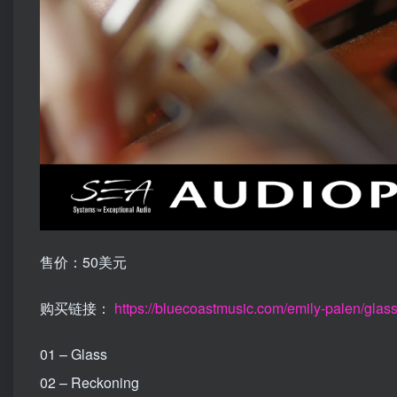
售价：50美元
购买链接：
https://bluecoastmusic.com/emily-palen/glas
01 – Glass
02 – Reckoning