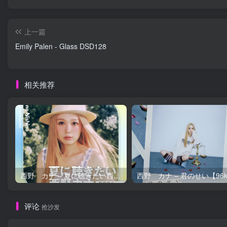
上一篇
Emily Palen - Glass DSD128
相关推荐
西野 カナ – 夏に聴きたい西野カナ2026【44.1kHz／16bit】日本区
评论
抢沙发