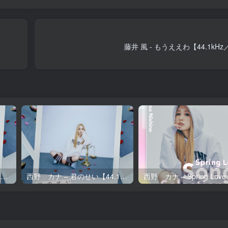
藤井 風 - もうええわ【44.1kHz
西野 カナ – 君のせい【96kHz／24bit】日本区
西野 カナ – 君のせい【44.1kHz／16bit】日本区