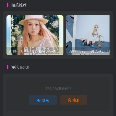
相关推荐
西野 カナ – 夏に聴きたい西野カナ2026【44.1kHz／16bit】日本区
西野 カナ – 
评论
抢沙发
请登录后发表评论
登录
注册