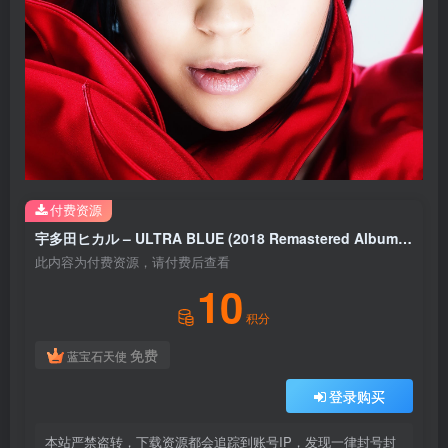
付费资源
宇多田ヒカル – ULTRA BLUE (2018 Remastered Album)【96kHz／24bit】日本区
此内容为付费资源，请付费后查看
10
积分
免费
蓝宝石天使
登录购买
本站严禁盗转，下载资源都会追踪到账号IP，发现一律封号封