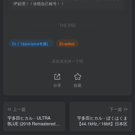
IP处理！！珍惜自己账号！！
THE END
〖OppsUplus专属〗
qobuz
喜欢就支持一下吧
分享
收藏
上一篇
下一篇
宇多田ヒカル - ULTRA
宇多田ヒカル - ぼくはくま
BLUE (2018 Remastered
【44.1kHz／16bit】日本区
Album)【44.1kHz／16bit】
日本区