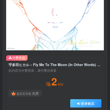
付费资源
宇多田ヒカル – Fly Me To The Moon (In Other Words) (2007 MIX ／ 2021 Remastered)【44.1kHz／16bit】日本区
此内容为付费资源，请付费后查看
2
积分
免费
蓝宝石天使
登录购买