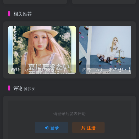
区
(2007 MIX ／ 2021
Remastered)【96kHz／
相关推荐
24bit】日本区
西野 カナ – 夏に聴きたい西野カナ2026【44.1kHz／16bit】日本区
西野 カナ – 
评论
抢沙发
请登录后发表评论
登录
注册