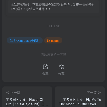
本站严禁盗转，下载资源都会追踪到账号IP，发现一律封号封
IP处理！！珍惜自己账号！！
THE END
〖OppsUplus专属〗
qobuz
喜欢就支持一下吧
分享
收藏
上一篇
下一篇
宇多田ヒカル - Flavor Of
宇多田ヒカル - Fly Me To
Life【44.1kHz／16bit】日本
The Moon (In Other Words)