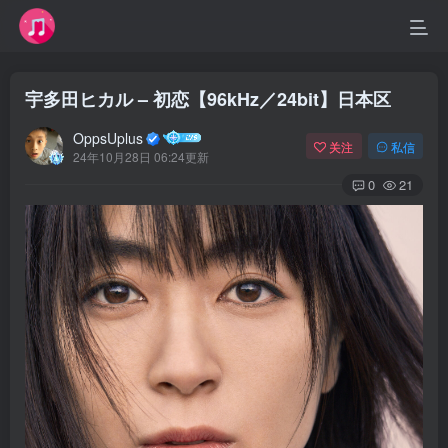
宇多田ヒカル – 初恋【96kHz／24bit】日本区
OppsUplus
关注
私信
24年10月28日 06:24更新
0
21