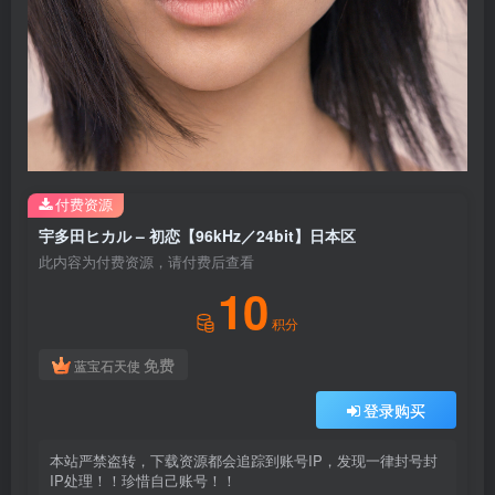
付费资源
宇多田ヒカル – 初恋【96kHz／24bit】日本区
此内容为付费资源，请付费后查看
10
积分
免费
蓝宝石天使
登录购买
本站严禁盗转，下载资源都会追踪到账号IP，发现一律封号封
IP处理！！珍惜自己账号！！