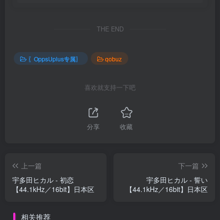
THE END
〖OppsUplus专属〗
qobuz
喜欢就支持一下吧
分享
收藏
上一篇
下一篇
宇多田ヒカル - 初恋
宇多田ヒカル - 誓い
【44.1kHz／16bit】日本区
【44.1kHz／16bit】日本区
相关推荐