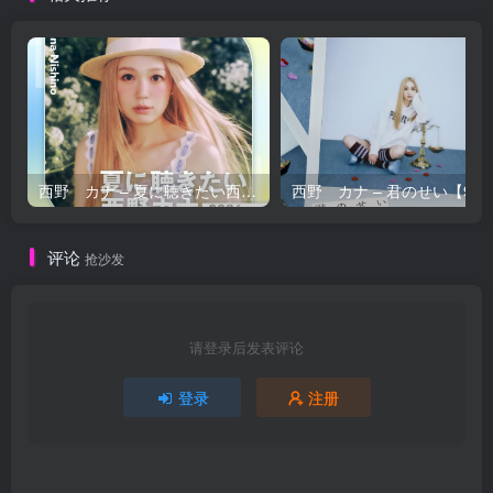
西野 カナ – 夏に聴きたい西野カナ2026【44.1kHz／16bit】日本区
西野 カナ – 
评论
抢沙发
请登录后发表评论
登录
注册