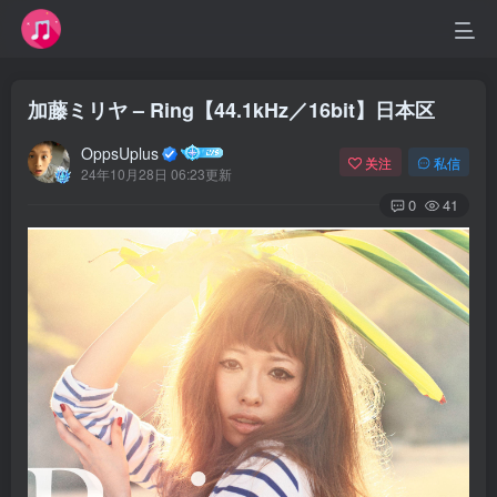
加藤ミリヤ – Ring【44.1kHz／16bit】日本区
OppsUplus
关注
私信
24年10月28日 06:23更新
0
41