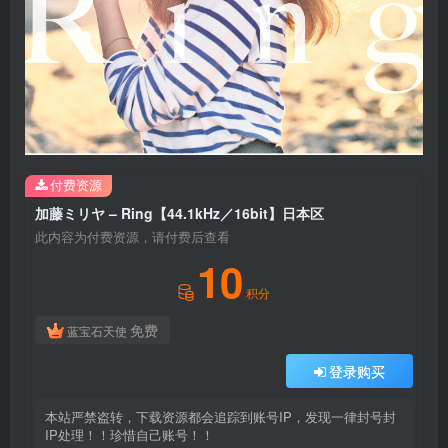
付费资源
加藤ミリヤ – Ring【44.1kHz／16bit】日本区
此内容为付费资源，请付费后查看
10
积分
免费
蓝宝石天使
登录购买
本站严禁盗转，下载资源都会追踪到账号IP，发现一律封号封
IP处理！！珍惜自己账号！！