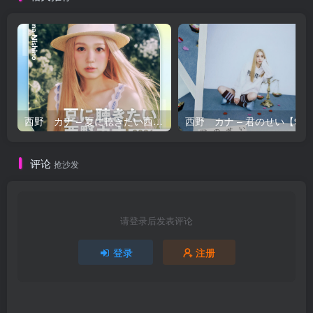
西野 カナ – 夏に聴きたい西野カナ2026【44.1kHz／16bit】日本区
西野 カナ – 
评论
抢沙发
请登录后发表评论
登录
注册