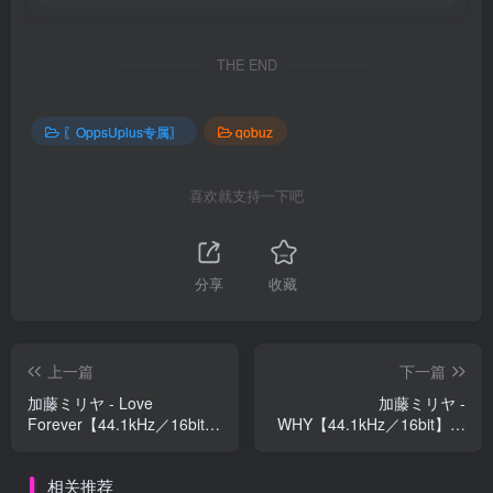
THE END
〖OppsUplus专属〗
qobuz
喜欢就支持一下吧
分享
收藏
上一篇
下一篇
加藤ミリヤ - Love
加藤ミリヤ -
Forever【44.1kHz／16bit】
WHY【44.1kHz／16bit】日
日本区
本区
相关推荐