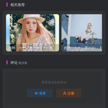
相关推荐
西野 カナ – 夏に聴きたい西野カナ2026【44.1kHz／16bit】日本区
西野 カナ – 
评论
抢沙发
请登录后发表评论
登录
注册