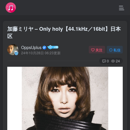
加藤ミリヤ – Only holy【44.1kHz／16bit】日本
区
OppsUplus
关注
私信
24年10月28日 06:23更新
0
24