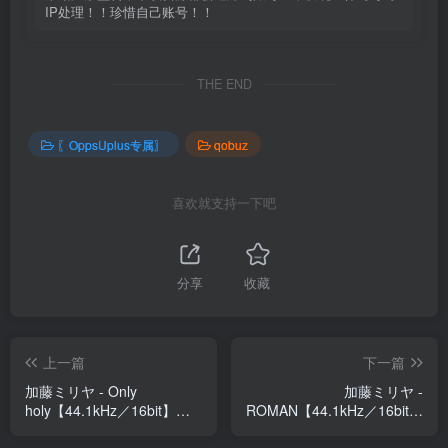
IP处理！！珍惜自己账号！！
THE END
〖OppsUplus专属〗
qobuz
喜欢就支持一下吧
分享
收藏
上一篇
下一篇
加藤ミリヤ - Only
加藤ミリヤ -
holy【44.1kHz／16bit】
ROMAN【44.1kHz／16bit】
elyxj8xme5txb日本区
日本区