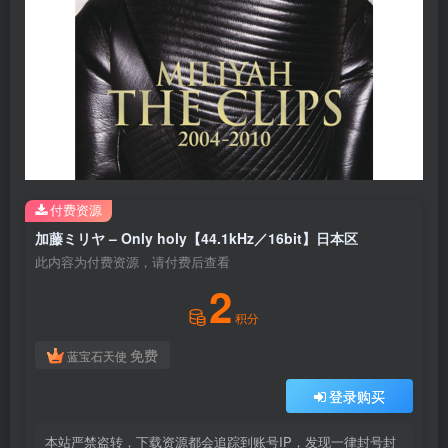
付费资源
加藤ミリヤ – Only holy【44.1kHz／16bit】日本区
此内容为付费资源，请付费后查看
2
积分
免费
蓝宝石天使
登录购买
本站严禁盗转，下载资源都会追踪到账号IP，发现一律封号封