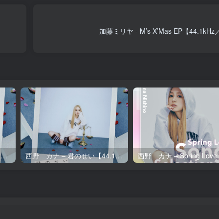
加藤ミリヤ - M’s X’Mas EP【44.1kH
西野 カナ – 君のせい【96kHz／24bit】日本区
西野 カナ – 君のせい【44.1kHz／16bit】日本区