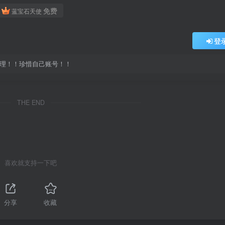
免费
蓝宝石天使
登
处理！！珍惜自己账号！！
THE END
喜欢就支持一下吧
分享
收藏