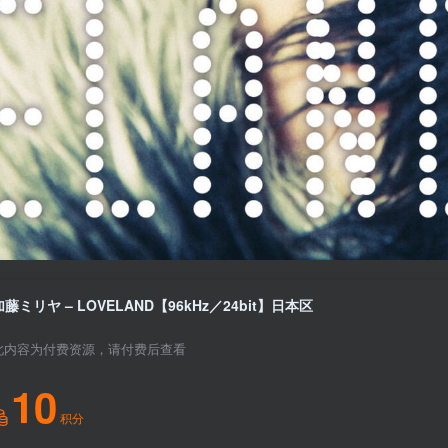
加藤ミリヤ – LOVELAND【96kHz／24bit】日本区
此内容为付费资源，请付费后查看
10
积分