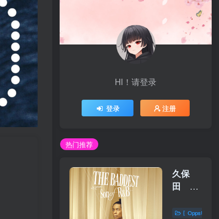
HI！请登录
登录
注册
热门推荐
久保
田 利
伸 –
THE
〖OppsUplu