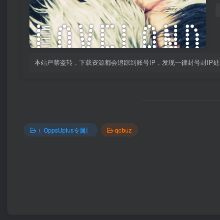
本站严禁盗转，下载资源都会追踪到账号IP，发现一律封号封IP
〖OppsUplus专属〗
qobuz