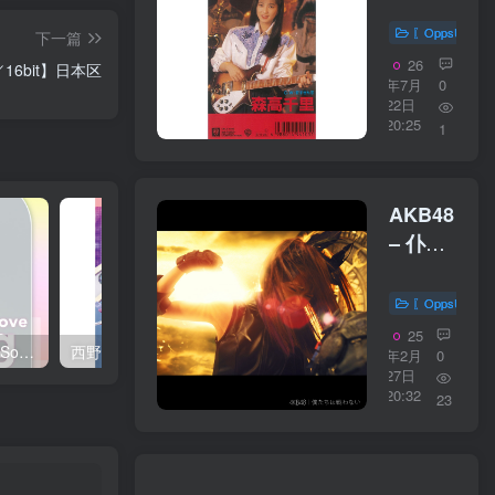
いて[ラ
スベガ
〖OppsUplu
下一篇
ス・ヴ
26
z／16bit】日本区
ァージ
年7月
0
22日
ョン]
20:25
1
【44.1kHz
／
16bit】
AKB48
日本区
– 仆た
ちは戦
わない
〖OppsUplu
＜Type
25
西野 カナ – Spring Love Song Selection【44.1kHz／16bit】日本区
西野 カナ – Special Live ＂Christmas Magic＂【48kHz／24bit】日本区
A＞
年2月
0
27日
【44.1kHz
20:32
23
／
16bit】
日本区