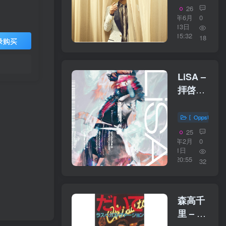
BADDEST
26
～Son
年6月
0
13日
of R＆
15:32
18
录购买
B～
【96kHz
／
LiSA –
24bit】
拝啓、
日本区
わたし
へ
〖OppsUplu
【44.1kHz
25
／
年2月
0
1日
16bit】
20:55
32
日本区
森高千
里 – だ