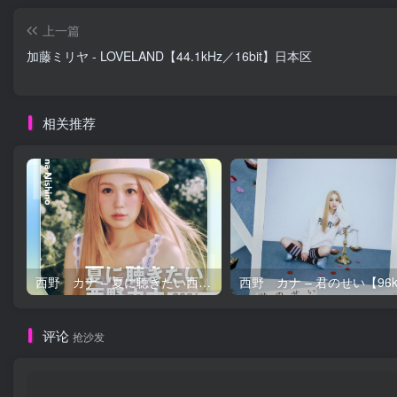
上一篇
加藤ミリヤ - LOVELAND【44.1kHz／16bit】日本区
相关推荐
西野 カナ – 夏に聴きたい西野カナ2026【44.1kHz／16bit】日本区
评论
抢沙发