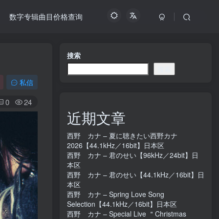
数字专辑曲目价格查询
搜索
搜索
私信
0
24
近期文章
西野 カナ – 夏に聴きたい西野カナ
2026【44.1kHz／16bit】日本区
西野 カナ – 君のせい【96kHz／24bit】日
本区
西野 カナ – 君のせい【44.1kHz／16bit】日
本区
西野 カナ – Spring Love Song
Selection【44.1kHz／16bit】日本区
西野 カナ – Special Live ＂Christmas