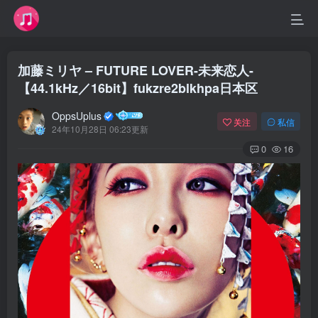
加藤ミリヤ – FUTURE LOVER-未来恋人-
【44.1kHz／16bit】fukzre2blkhpa日本区
OppsUplus
关注
私信
24年10月28日 06:23更新
0
16