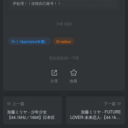
IP处理！！珍惜自己账号！！
THE END
〖OppsUplus专属〗
qobuz
喜欢就支持一下吧
分享
收藏
上一篇
下一篇
加藤ミリヤ - 少年少女
加藤ミリヤ - FUTURE
【44.1kHz／16bit】日本区
LOVER-未来恋人-【44.1kHz
／16bit】日本区