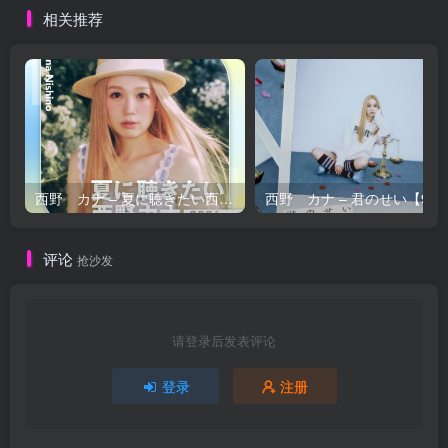
相关推荐
西野 カナ – 夏に聴きたい西野カナ2026【44.1kHz／16bit】日本区
西野 カナ – 
评论
抢沙发
请登录后发表评论
登录
注册