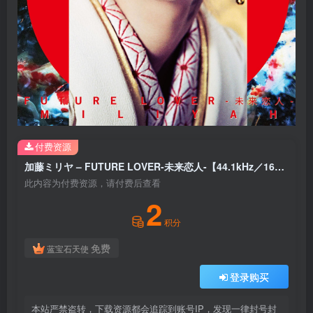
付费资源
加藤ミリヤ – FUTURE LOVER-未来恋人-【44.1kHz／16bit】fukzre2blkhpa日本区
此内容为付费资源，请付费后查看
2
积分
免费
蓝宝石天使
登录购买
本站严禁盗转，下载资源都会追踪到账号IP，发现一律封号封