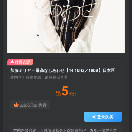
付费资源
加藤ミリヤ – 最高なしあわせ【44.1kHz／16bit】日本区
此内容为付费资源，请付费后查看
5
积分
免费
蓝宝石天使
登录购买
本站严禁盗转，下载资源都会追踪到账号IP，发现一律封号封