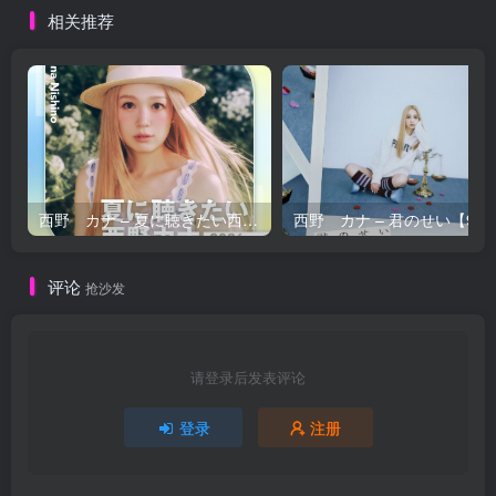
相关推荐
西野 カナ – 夏に聴きたい西野カナ2026【44.1kHz／16bit】日本区
西野 カナ – 
评论
抢沙发
请登录后发表评论
登录
注册