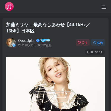
加藤ミリヤ – 最高なしあわせ【44.1kHz／
16bit】日本区
OppsUplus
关注
私信
24年10月28日 06:22更新
0
11