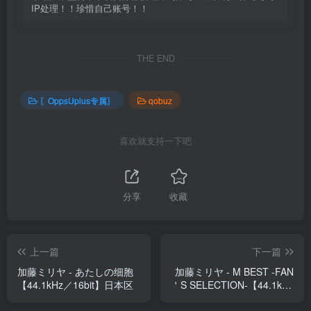
IP处理！！珍惜自己账号！！
THE END
〖OppsUplus专属〗
qobuz
喜欢就支持一下吧
分享
收藏
上一篇
下一篇
加藤ミリヤ - あたしの细胞
加藤ミリヤ - M BEST -FAN
【44.1kHz／16bit】日本区
＇S SELECTION-【44.1kHz
／16bit】日本区