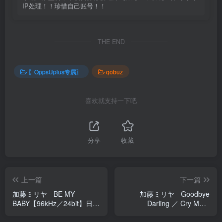
IP处理！！珍惜自己账号！！
THE END
〖OppsUplus专属〗
qobuz
喜欢就支持一下吧
分享
收藏
上一篇
下一篇
加藤ミリヤ - BE MY
加藤ミリヤ - Goodbye
BABY【96kHz／24bit】日本
Darling ／ Cry Me A
区
River【96kHz／24bit】日本
区