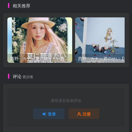
相关推荐
西野 カナ – 夏に聴きたい西野カナ2026【44.1kHz／16bit】日本区
西野 カナ – 
评论
抢沙发
请登录后发表评论
登录
注册