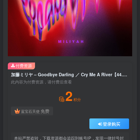
付费资源
加藤ミリヤ – Goodbye Darling ／ Cry Me A River【44.1kHz／16bit】日本区
此内容为付费资源，请付费后查看
2
积分
免费
蓝宝石天使
登录购买
本站严禁盗转，下载资源都会追踪到账号IP，发现一律封号封