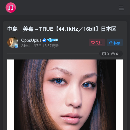
中島 美嘉 – TRUE【44.1kHz／16bit】日本区
OppsUplus
关注
私信
24年11月7日 18:57更新
0
41