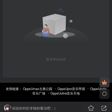
暂无评论内容
友情链接：
OppsUmax古典公园
OppsUpro音乐帝国
OppsUnote
音乐广场
OppsUultra音乐天地
说说你对此专辑的看法吧：）