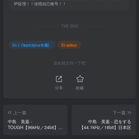
IP处理！！珍惜自己账号！！
THE END
〖OppsUplus专属〗
qobuz
喜欢就支持一下吧
分享
收藏
上一篇
下一篇
中島 美嘉 -
中島 美嘉 - 恋をする
TOUGH【96kHz／24bit】日
【44.1kHz／16bit】日本区
本区