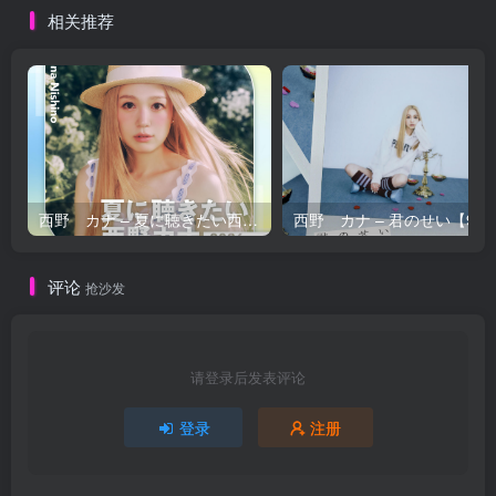
相关推荐
西野 カナ – 夏に聴きたい西野カナ2026【44.1kHz／16bit】日本区
西野 カナ – 
评论
抢沙发
请登录后发表评论
登录
注册