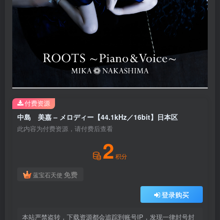
付费资源
中島 美嘉 – メロディー【44.1kHz／16bit】日本区
此内容为付费资源，请付费后查看
2
积分
免费
蓝宝石天使
登录购买
本站严禁盗转，下载资源都会追踪到账号IP，发现一律封号封