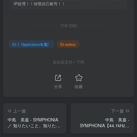
IP处理！！珍惜自己账号！！
THE END
〖OppsUplus专属〗
qobuz
喜欢就支持一下吧
分享
收藏
上一篇
下一篇
中島 美嘉 - SYMPHONIA
中島 美嘉 -
／ 知りたいこと、知りたく
SYMPHONIA【44.1kHz／
ないこと【44.1kHz／
16bit】日本区
16bit】日本区