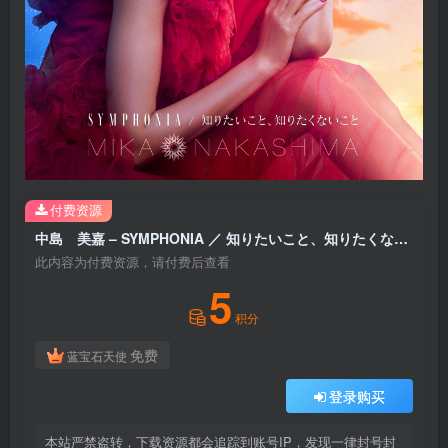
付费资源
中島 美嘉 – SYMPHONIA ／ 知りたいこと、知りたくないこと【96kHz／24bit】日本区
此内容为付费资源，请付费后查看
5
积分
免费
蓝宝石天使
登录购买
本站严禁盗转，下载资源都会追踪到账号IP，发现一律封号封