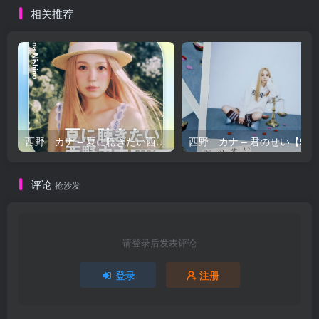
相关推荐
西野 カナ – 夏に聴きたい西野カナ2026【44.1kHz／16bit】日本区
西野 カナ – 
评论
抢沙发
请登录后发表评论
登录
注册