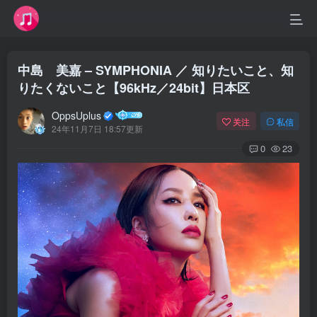
中島 美嘉 – SYMPHONIA ／ 知りたいこと、知
りたくないこと【96kHz／24bit】日本区
OppsUplus
关注
私信
24年11月7日 18:57更新
0
23