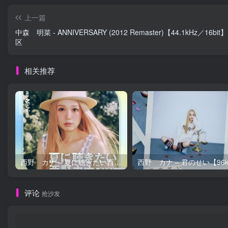
上一篇
中森 明菜 - ANNIVERSARY (2012 Remaster)【44.1kHz／16bi
区
相关推荐
西野 カナ – 夏に聴きたい西野カナ2026【44.1kHz／16bit】日本区
评论
抢沙发