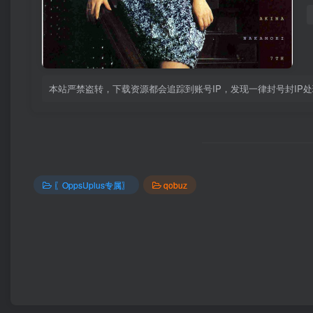
本站严禁盗转，下载资源都会追踪到账号IP，发现一律封号封IP
〖OppsUplus专属〗
qobuz