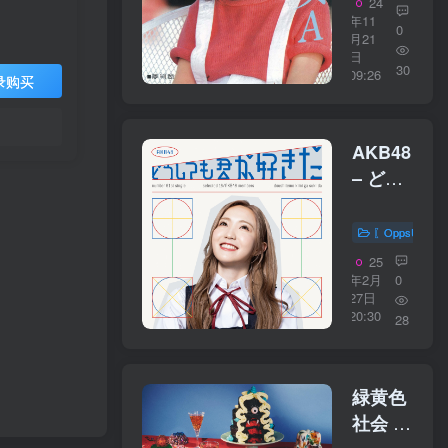
24
／
年11
0
16bit】
月21
日
日本区
30
09:26
录购买
AKB48
– どう
しても
君が好
〖OppsUplu
きだ
25
(Special
年2月
0
27日
Edition)
20:30
28
【44.1kHz
／
16bit】
緑黄色
日本区
社会 –