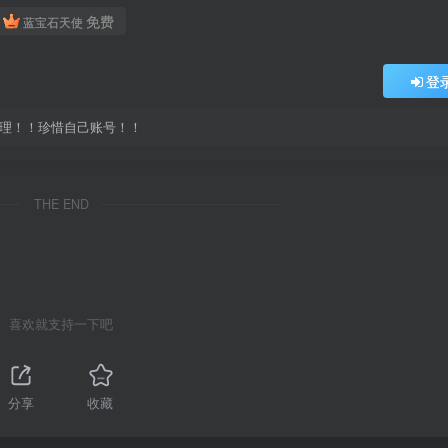
免费
蓝宝石天使
登
处理！！珍惜自己账号！！
THE END
喜欢就支持一下吧
分享
收藏