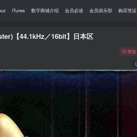
buz
iTunes
数字商城介绍
会员必读
会员俱乐部
购买凭证
ster)【44.1kHz／16bit】日本区
关注