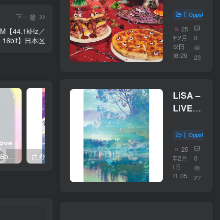
Party!!
【44.1kHz
〖OppsUplu
下一篇
／
25
UM【44.1kHz／
16bit】
年2月
0
16bit】日本区
22日
lxk75exnas
08:29
23
日本区
LiSA –
LiVE is
Smile
Always
〖OppsUplu
～Eve
25
西野 カナ – Spring Love Song Selection【44.1kHz／16bit】日本区
西野 カナ – Special Live ＂Christmas Magic＂【48kHz／24bit】日本区
＆Birth
年2月
0
1日
～
21:05
27
「the
Birth」
at 日本