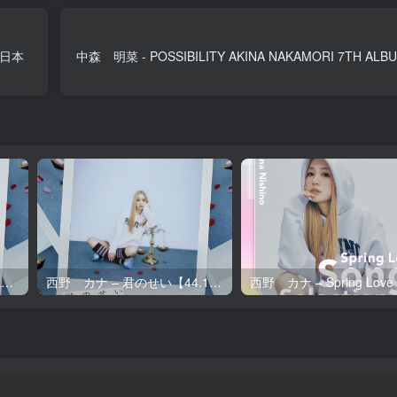
t】日本
中森 明菜 - POSSIBILITY AKINA NAKAMORI 7TH ALB
西野 カナ – 君のせい【96kHz／24bit】日本区
西野 カナ – 君のせい【44.1kHz／16bit】日本区