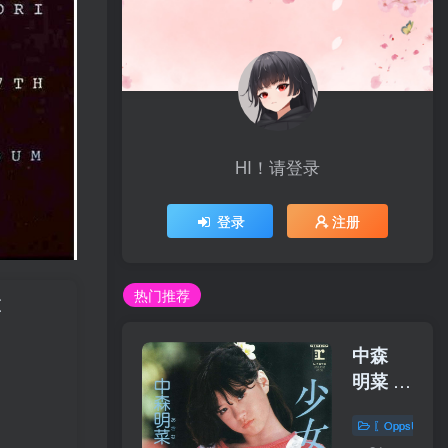
HI！请登录
登录
注册
热门推荐
区
中森
明菜 –
少女
〖OppsUplu
A【44.1kH