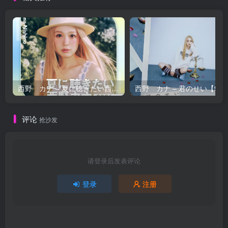
西野 カナ – 夏に聴きたい西野カナ2026【44.1kHz／16bit】日本区
西野 カナ – 
评论
抢沙发
请登录后发表评论
登录
注册