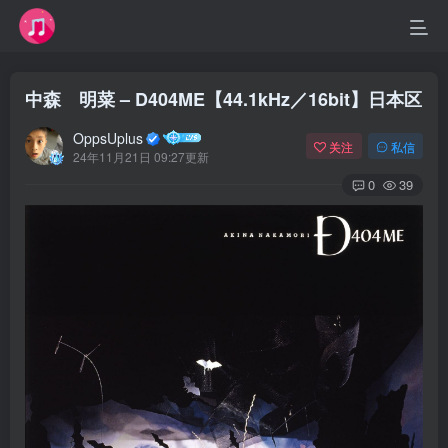
中森 明菜 – D404ME【44.1kHz／16bit】日本区
OppsUplus
关注
私信
24年11月21日 09:27更新
0
39