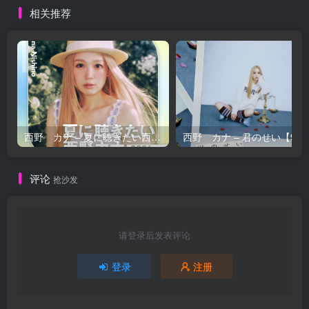
相关推荐
西野 カナ – 夏に聴きたい西野カナ2026【44.1kHz／16bit】日本区
西野 カナ – 
评论
抢沙发
请登录后发表评论
登录
注册