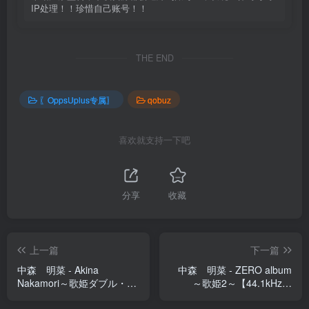
IP处理！！珍惜自己账号！！
THE END
〖OppsUplus专属〗
qobuz
喜欢就支持一下吧
分享
收藏
上一篇
下一篇
中森 明菜 - Akina
中森 明菜 - ZERO album
Nakamori～歌姫ダブル・デ
～歌姫2～【44.1kHz／
ィケイド～【44.1kHz／
16bit】日本区
16bit】日本区