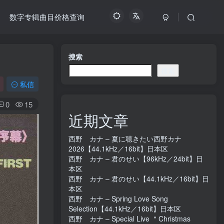
数字专辑曲目价格查询
搜索
搜索
私信
0
15
近期文章
西野 カナ – 夏に聴きたい西野カナ
2026【44.1kHz／16bit】日本区
西野 カナ – 君のせい【96kHz／24bit】日
本区
西野 カナ – 君のせい【44.1kHz／16bit】日
本区
西野 カナ – Spring Love Song
Selection【44.1kHz／16bit】日本区
西野 カナ – Special Live ＂Christmas