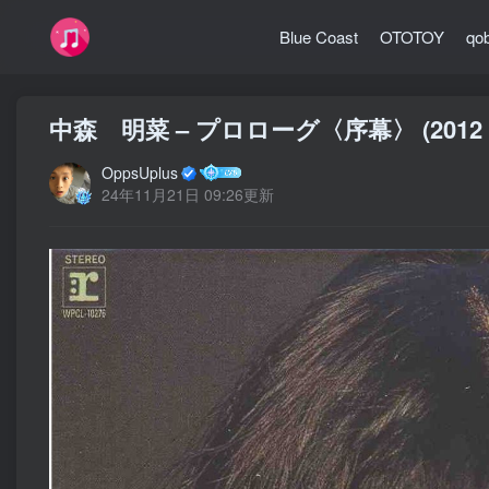
Blue Coast
OTOTOY
qo
中森 明菜 – プロローグ〈序幕〉 (2012 Re
OppsUplus
24年11月21日 09:26更新