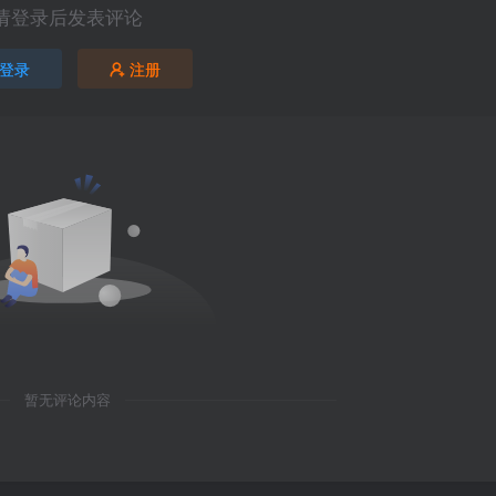
请登录后发表评论
登录
注册
暂无评论内容