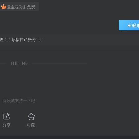
免费
蓝宝石天使
登
处理！！珍惜自己账号！！
THE END
喜欢就支持一下吧
分享
收藏