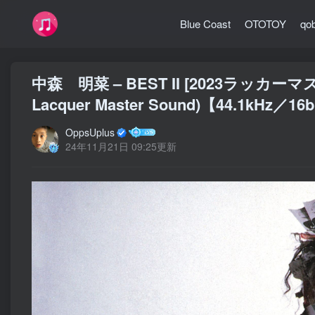
Blue Coast
OTOTOY
qo
中森 明菜 – BEST II [2023ラッカー
Lacquer Master Sound)【44.1kHz／1
OppsUplus
24年11月21日 09:25更新