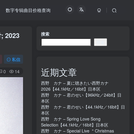
数字专辑曲目价格查询
 2023
搜索
搜索
私信
近期文章
0
14
西野 カナ – 夏に聴きたい西野カナ
2026【44.1kHz／16bit】日本区
西野 カナ – 君のせい【96kHz／24bit】日
本区
西野 カナ – 君のせい【44.1kHz／16bit】日
本区
西野 カナ – Spring Love Song
Selection【44.1kHz／16bit】日本区
西野 カナ – Special Live ＂Christmas