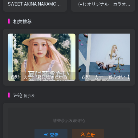
SWEET AKINA NAKAMORI
(+1; オリジナル・カラオケ
8TH ALBUM (+2; オリジナ
付; 2023ラッカーマスター
ル・カラオケ付; 2023ラッ
サウンド)【44.1kHz／
相关推荐
カーマスターサウンド)
16bit】日本区
【44.1kHz／16bit】日本区
西野 カナ – 夏に聴きたい西野カナ2026【44.1kHz／16bit】日本区
西野 カナ – 
评论
抢沙发
请登录后发表评论
登录
注册