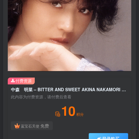
付费资源
中森 明菜 – BITTER AND SWEET AKINA NAKAMORI 8TH ALBUM [2023ラッカーマスターサウンド] (+2; 2023 Lucquer Master Sound)【96kHz／24bit】日本区
此内容为付费资源，请付费后查看
10
积分
免费
蓝宝石天使
登录购买