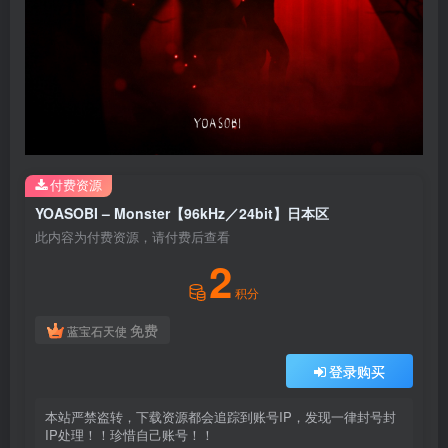
付费资源
YOASOBI – Monster【96kHz／24bit】日本区
此内容为付费资源，请付费后查看
2
积分
免费
蓝宝石天使
登录购买
本站严禁盗转，下载资源都会追踪到账号IP，发现一律封号封
IP处理！！珍惜自己账号！！