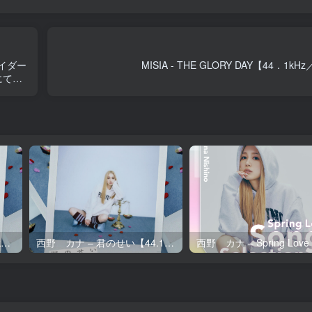
イダー
MISIA - THE GLORY DAY【44．1kH
にてラ
西野 カナ – 君のせい【96kHz／24bit】日本区
西野 カナ – 君のせい【44.1kHz／16bit】日本区