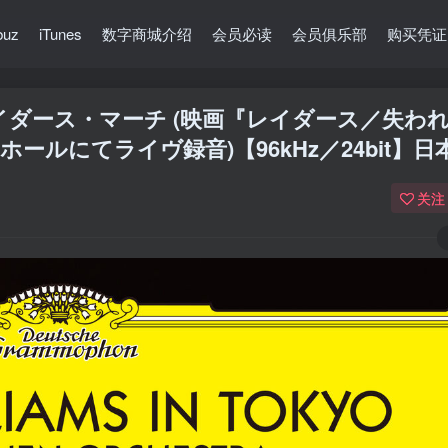
buz
iTunes
数字商城介绍
会员必读
会员俱乐部
购买凭证
イダース・マーチ (映画『レイダース／失わ
ホールにてライヴ録音)【96kHz／24bit】日
关注