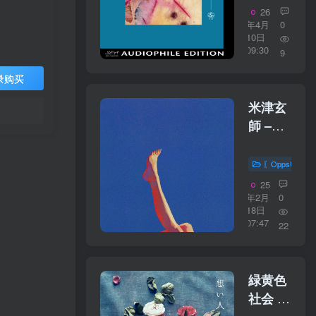
19224FLA
26
年4月
0
10日
09:30
9
录购买
米津玄
師 –
LADY【44.
／
〖OppsUplu
16bit】
25
日本区
年2月
0
18日
07:47
22
緑黄色
社会 –