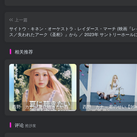
上一篇
サイトウ・キネン・オーケストラ - レイダース・マーチ (映画『レ
ス／失われたアーク《圣柜》』から ／ 2023年 サントリーホール
イヴ録音)【44.1kHz／16bit】日本区
相关推荐
西野 カナ – 夏に聴きたい西野カナ2026【44.1kHz／16bit】日本区
评论
抢沙发