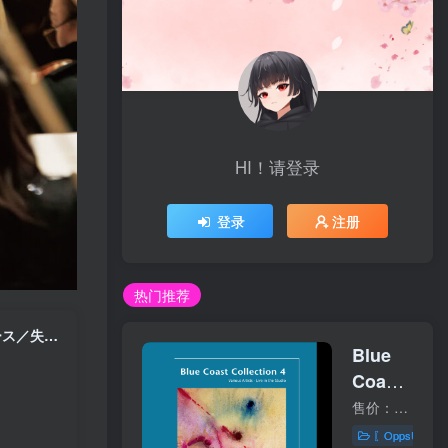
HI！请登录
登录
注册
热门推荐
サイトウ・キネン・オーケストラ – レイダース・マーチ (映画『レイダース／失われたアーク《圣柜》』から ／ 2023年 サントリーホールにてライヴ録音)【96kHz／24bit】日本区
Blue
Coast
Collection
售价：30美元 购买链接：https://bluecoastmusic.com/blue-coast-collection-4 01 - I'm On Fire02 - A Case of You03 - Cover Me Up04 - Galadriel05 - Paradise06 - Don't Come Around Here N...
4
〖OppsUplu