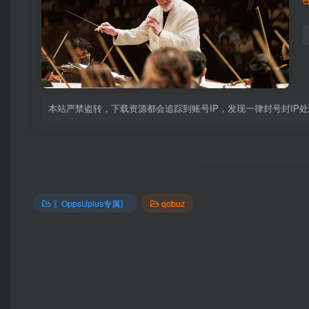
本站严禁盗转，下载资源都会追踪到账号IP，发现一律封号封IP
〖OppsUplus专属〗
qobuz