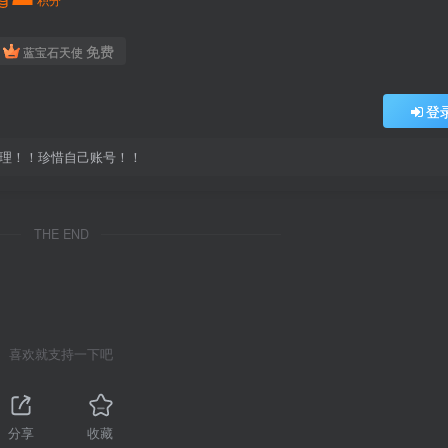
免费
蓝宝石天使
登
处理！！珍惜自己账号！！
THE END
喜欢就支持一下吧
分享
收藏