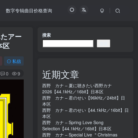
数字专辑曲目价格查询
れたアー
搜索
搜索
本区
私信
近期文章
0
9
西野 カナ – 夏に聴きたい西野カナ
2026【44.1kHz／16bit】日本区
西野 カナ – 君のせい【96kHz／24bit】日
本区
西野 カナ – 君のせい【44.1kHz／16bit】日
本区
西野 カナ – Spring Love Song
Selection【44.1kHz／16bit】日本区
西野 カナ – Special Live ＂Christmas