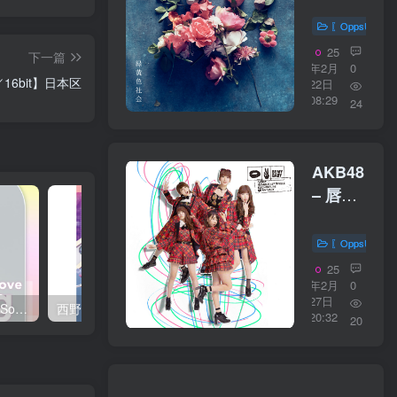
想い人
【96kHz
〖OppsUplu
／
25
下一篇
24bit】
年2月
0
z／16bit】日本区
22日
日本区
08:29
24
AKB48
– 唇に
Be My
Baby
〖OppsUplu
＜Type
25
C＞
年2月
0
27日
【44.1kHz
西野 カナ – Spring Love Song Selection【44.1kHz／16bit】日本区
西野 カナ – Special Live ＂Christmas Magic＂【48kHz／24bit】日本区
20:32
20
／
16bit】
日本区