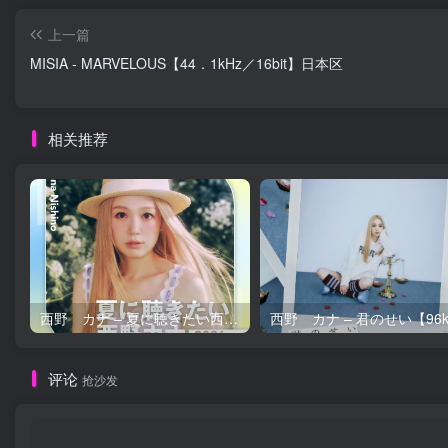
上一篇
MISIA - MARVELOUS【44．1kHz／16bit】日本区
相关推荐
西野 カナ – 夏に聴きたい西野カナ2026【44.1kHz／16bit】日本区
评论
抢沙发