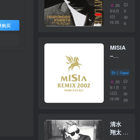
YOU
26
MY
年6月
0
8日
LOVE【44.
19:35
9
录购买
／
16bit】
日本区
MISIA
–
MISIA
REMIX
〖OppsUplu
2002
25
WORLD
年1月
0
12日
PEACE【4
19:08
26
1kHz／
16bit】
日本区
清水
翔太 –