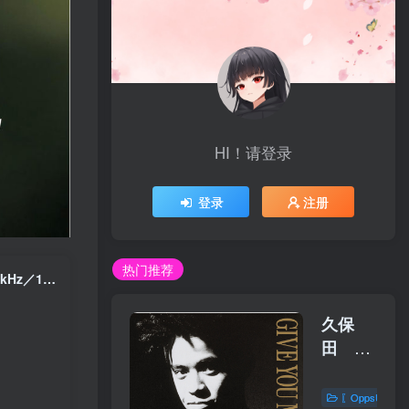
HI！请登录
登录
注册
热门推荐
MISIA – Misia Love ＆ Ballads -The Best Ballade Collection-【44．1kHz／16bit】日本区
久保
田 利
伸 –
GIVE
〖OppsUplu