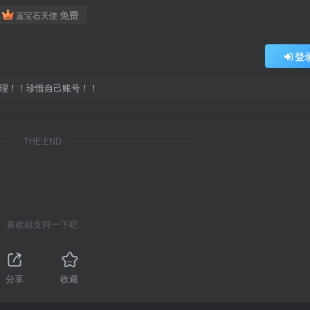
免费
蓝宝石天使
登
处理！！珍惜自己账号！！
THE END
喜欢就支持一下吧
分享
收藏