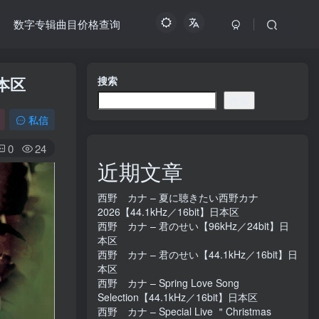
数字专辑曲目价格查询
】日本区
搜索
搜索
私信
0
24
近期文章
西野 カナ – 夏に聴きたい西野カナ
2026【44.1kHz／16bit】日本区
西野 カナ – 君のせい【96kHz／24bit】日
本区
西野 カナ – 君のせい【44.1kHz／16bit】日
本区
西野 カナ – Spring Love Song
Selection【44.1kHz／16bit】日本区
西野 カナ – Special Live ＂Christmas