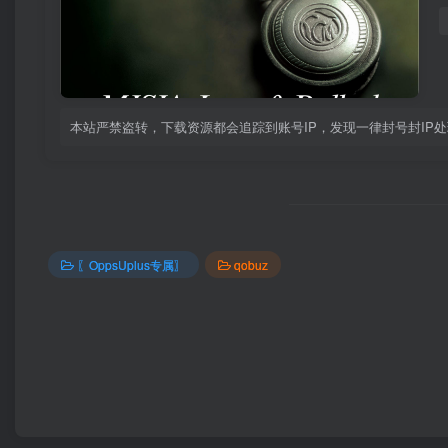
本站严禁盗转，下载资源都会追踪到账号IP，发现一律封号封IP
〖OppsUplus专属〗
qobuz