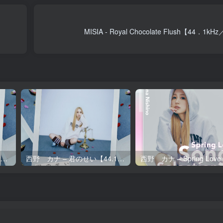
MISIA - Royal Chocolate Flush【44．1k
西野 カナ – 君のせい【96kHz／24bit】日本区
西野 カナ – 君のせい【44.1kHz／16bit】日本区