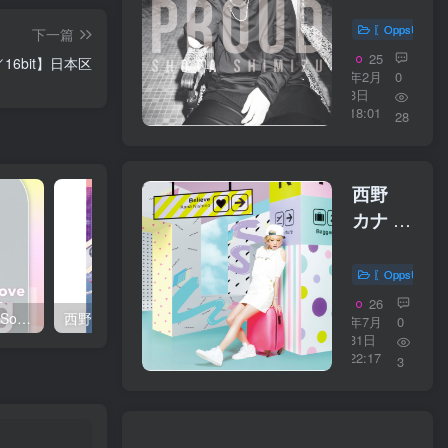
PROUD【44
／
〖OppsUplu
下一篇
16bit】
25
Hz／16bit】日本区
日本区
年2月
0
3日
18:01
28
西野
カナ –
Believe【4
／
〖OppsUplu
16bit】
26
西野 カナ – Spring Love Song Selection【44.1kHz／16bit】日本区
西野 カナ – Special Live ＂Christmas Magic＂【48kHz／24bit】日本区
日本区
年7月
0
31日
22:17
3