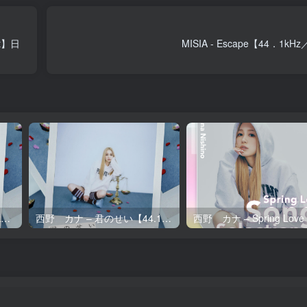
it】日
MISIA - Escape【44．1kH
西野 カナ – 君のせい【96kHz／24bit】日本区
西野 カナ – 君のせい【44.1kHz／16bit】日本区