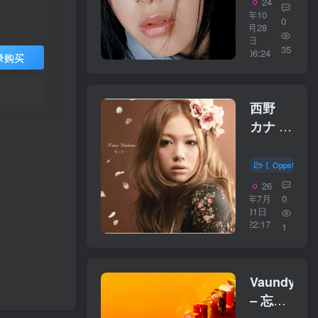
24
[2014
年10
0
Remastere
月28
日
Album]
35
06:24
录购买
(Remaster
2014)
【96kHz
西野
／
カナ –
24bit】
もっ
日本区
と…
〖OppsUplu
【44.1kHz
26
／
年7月
0
31日
16bit】
22:17
1
日本区
Vaundy
– 忘れ