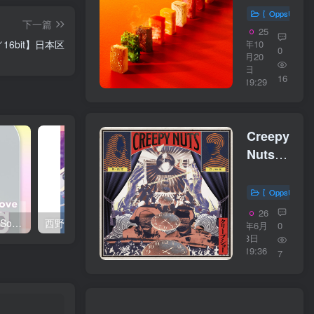
物
〖OppsUplu
【48kHz
下一篇
25
／
年10
z／16bit】日本区
0
24bit】
月20
日
日本区
16
19:29
Creepy
Nuts –
スポッ
トライ
〖OppsUplu
ト
26
西野 カナ – Spring Love Song Selection【44.1kHz／16bit】日本区
西野 カナ – Special Live ＂Christmas Magic＂【48kHz／24bit】日本区
【44.1kHz
年6月
0
8日
／
19:36
7
16bit】
日本区