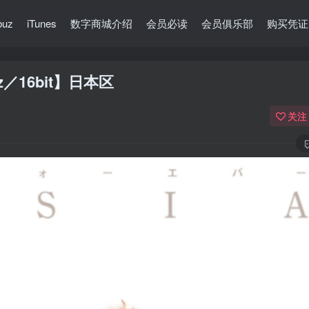
buz
iTunes
数字商城介绍
会员必读
会员俱乐部
购买凭证
z／16bit】日本区
关注