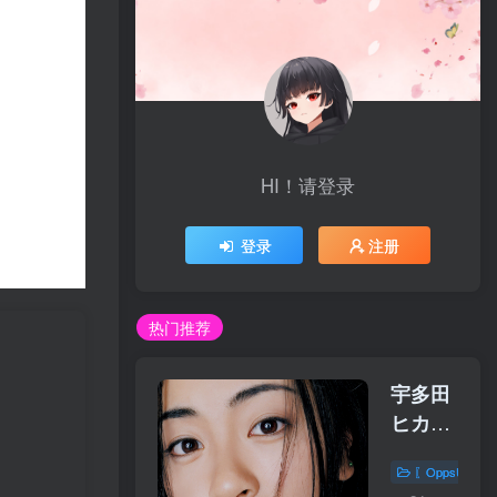
HI！请登录
登录
注册
热门推荐
宇多田
ヒカル
– First
〖OppsUplu
Love