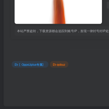
本站严禁盗转，下载资源都会追踪到账号IP，发现一律封号封IP
〖OppsUplus专属〗
qobuz