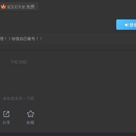
免费
蓝宝石天使
登
处理！！珍惜自己账号！！
THE END
喜欢就支持一下吧
分享
收藏