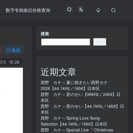
数字专辑曲目价格查询
搜索
搜索
私信
0
28
近期文章
西野 カナ – 夏に聴きたい西野カナ
2026【44.1kHz／16bit】日本区
西野 カナ – 君のせい【96kHz／24bit】日
本区
西野 カナ – 君のせい【44.1kHz／16bit】日
本区
西野 カナ – Spring Love Song
Selection【44.1kHz／16bit】日本区
西野 カナ – Special Live ＂Christmas