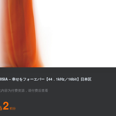
MISIA – 幸せをフォーエバー【44．1kHz／16bit】日本区
此内容为付费资源，请付费后查看
2
积分