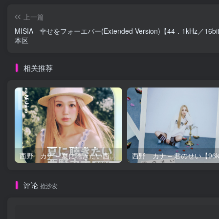
上一篇
MISIA - 幸せをフォーエバー(Extended Version)【44．1kHz／16b
本区
相关推荐
西野 カナ – 夏に聴きたい西野カナ2026【44.1kHz／16bit】日本区
评论
抢沙发