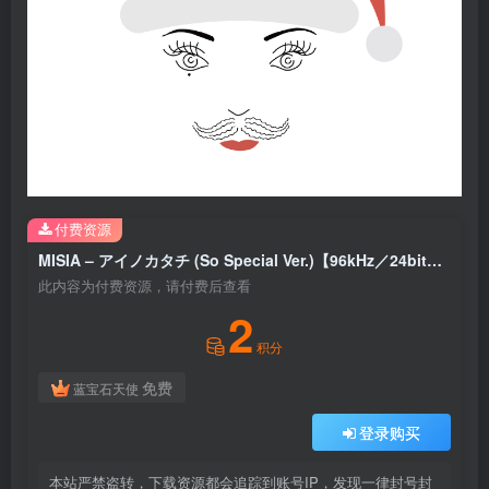
付费资源
MISIA – アイノカタチ (So Special Ver.)【96kHz／24bit】日本区
此内容为付费资源，请付费后查看
2
积分
免费
蓝宝石天使
登录购买
本站严禁盗转，下载资源都会追踪到账号IP，发现一律封号封