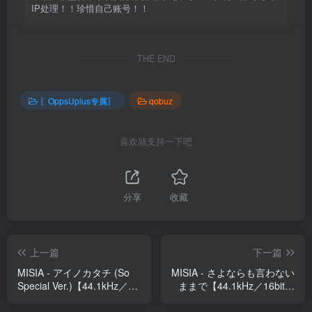
IP处理！！珍惜自己账号！！
THE END
〖OppsUplus专属〗
qobuz
喜欢就支持一下吧
分享
收藏
上一篇
下一篇
MISIA - アイノカタチ (So
MISIA - さよならも言わない
Special Ver.)【44.1kHz／
ままで【44.1kHz／16bit】
16bit】日本区
日本区