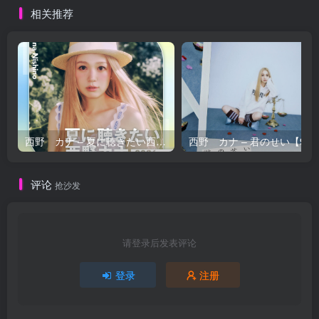
相关推荐
西野 カナ – 夏に聴きたい西野カナ2026【44.1kHz／16bit】日本区
西野 カナ – 
评论
抢沙发
请登录后发表评论
登录
注册