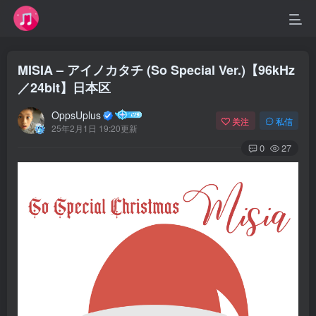
MISIA – アイノカタチ (So Special Ver.)【96kHz
／24bit】日本区
OppsUplus
关注
私信
25年2月1日 19:20更新
0
27