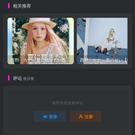
相关推荐
西野 カナ – 夏に聴きたい西野カナ2026【44.1kHz／16bit】日本区
西野 カナ – 
评论
抢沙发
请登录后发表评论
登录
注册