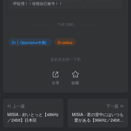
IP处理！！珍惜自己账号！！
THE END
〖OppsUplus专属〗
qobuz
喜欢就支持一下吧
分享
收藏
上一篇
下一篇
MISIA - 好いとっと【48kHz
MISIA - 君の背中にはいつも
／24bit】日本区
爱がある【96kHz／24bit】
日本区