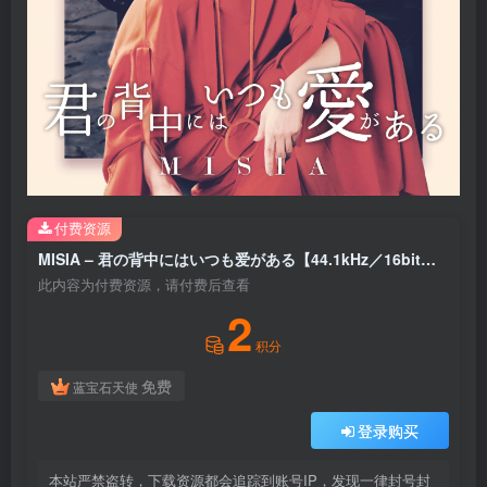
付费资源
MISIA – 君の背中にはいつも爱がある【44.1kHz／16bit】日本区
此内容为付费资源，请付费后查看
2
积分
免费
蓝宝石天使
登录购买
本站严禁盗转，下载资源都会追踪到账号IP，发现一律封号封