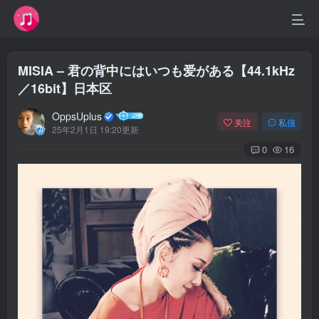
MISIA – 君の背中にはいつも爱がある【44.1kHz
／16bit】日本区
OppsUplus
关注
私信
25年2月1日 19:20更新
0
16