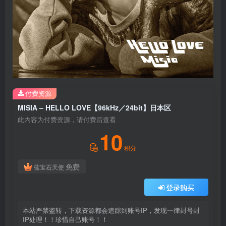
付费资源
MISIA – HELLO LOVE【96kHz／24bit】日本区
此内容为付费资源，请付费后查看
10
积分
免费
蓝宝石天使
登录购买
本站严禁盗转，下载资源都会追踪到账号IP，发现一律封号封
IP处理！！珍惜自己账号！！