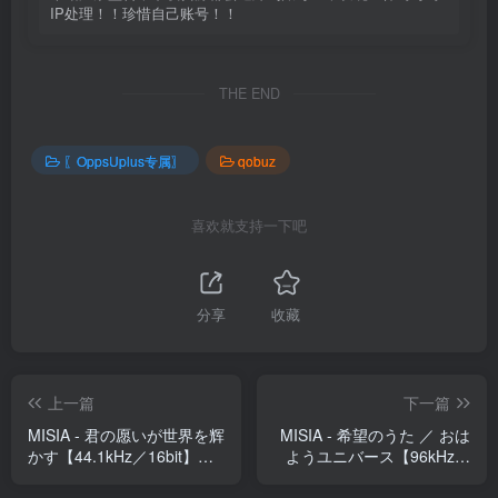
IP处理！！珍惜自己账号！！
THE END
〖OppsUplus专属〗
qobuz
喜欢就支持一下吧
分享
收藏
上一篇
下一篇
MISIA - 君の愿いが世界を辉
MISIA - 希望のうた ／ おは
かす【44.1kHz／16bit】日
ようユニバース【96kHz／
本区
24bit】日本区