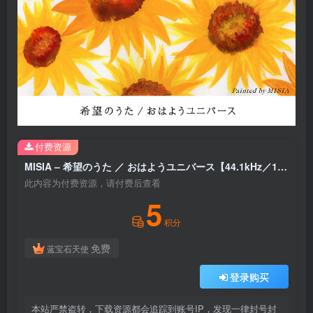
付费资源
MISIA – 希望のうた ／ おはようユニバース【44.1kHz／16bit】日本区
此内容为付费资源，请付费后查看
5
积分
免费
蓝宝石天使
登录购买
本站严禁盗转，下载资源都会追踪到账号IP，发现一律封号封