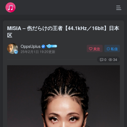
MISIA – 伤だらけの王者【44.1kHz／16bit】日本
区
OppsUplus
关注
私信
25年2月1日 19:20更新
0
34