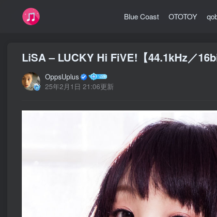
Blue Coast
OTOTOY
qo
LiSA – LUCKY Hi FiVE!【44.1kHz／1
OppsUplus
25年2月1日 21:06更新