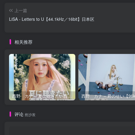
上一篇
LiSA - Letters to U【44.1kHz／16bit】日本区
相关推荐
西野 カナ – 夏に聴きたい西野カナ2026【44.1kHz／16bit】日本区
评论
抢沙发