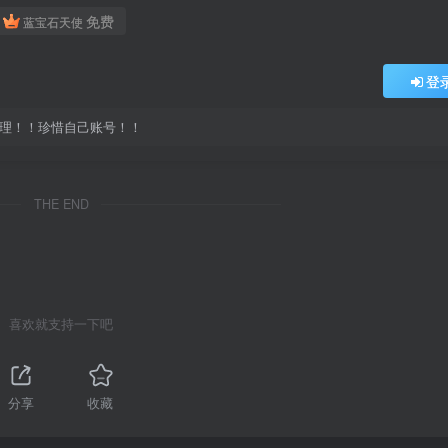
免费
蓝宝石天使
登
处理！！珍惜自己账号！！
THE END
喜欢就支持一下吧
分享
收藏