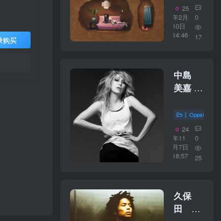
に
25
【96kHz
年2月
0
10日
／
14:46
17
录购买
24bit】
日本区
中島
美嘉 –
彩恋 〜
SAI_REN
〖OppsUplu
〜
24
【44.1kHz
年11
0
月7日
／
18:57
25
16bit】
日本区
久保
田 利