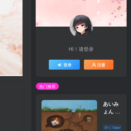
HI！请登录
登录
注册
热门推荐
あいみ
ょん –
会いに
行くの
〖OppsUplu