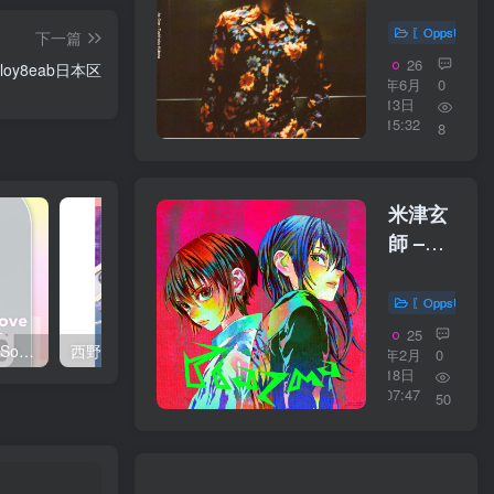
伸 – As
One【44.1
〖OppsUplu
下一篇
／
26
6xloy8eab日本区
16bit】
年6月
0
13日
日本区
15:32
8
米津玄
師 –
Plazma【4
／
〖OppsUplu
24bit】
25
西野 カナ – Spring Love Song Selection【44.1kHz／16bit】日本区
西野 カナ – Special Live ＂Christmas Magic＂【48kHz／24bit】日本区
日本区
年2月
0
18日
07:47
50