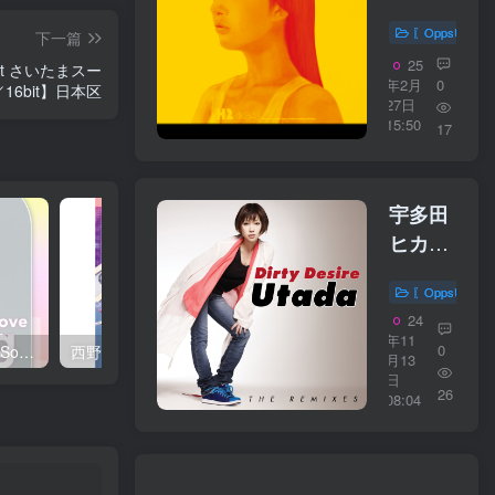
AKB48
ひまわ
〖OppsUplu
下一篇
り组
25
E～ at さいたまスー
2nd
年2月
0
16bit】日本区
27日
stage
15:50
17
「梦を
死なせ
るわけ
宇多田
にいか
ヒカル
ない」
– Dirty
～
〖OppsUplu
Desire
studio
24
(The
年11
recordings
0
西野 カナ – Spring Love Song Selection【44.1kHz／16bit】日本区
西野 カナ – Special Live ＂Christmas Magic＂【48kHz／24bit】日本区
Remixes)
月13
コレク
日
【44.1kHz
26
08:04
ション
／
～
16bit】
【44.1kHz
日本区
／