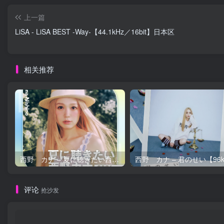
上一篇
LiSA - LiSA BEST -Way-【44.1kHz／16bit】日本区
相关推荐
西野 カナ – 夏に聴きたい西野カナ2026【44.1kHz／16bit】日本区
评论
抢沙发