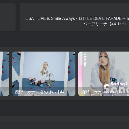
LiSA - LiVE is Smile Always～LiTTLE DEViL PARAD
パーアリーナ【44.1kHz／
西野 カナ – 君のせい【96kHz／24bit】日本区
西野 カナ – 君のせい【44.1kHz／16bit】日本区