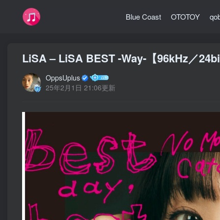
Blue Coast
OTOTOY
qo
LiSA – LiSA BEST -Way-【96kHz／2
OppsUplus
25年2月1日 21:06更新