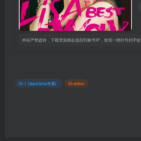
本站严禁盗转，下载资源都会追踪到账号IP，发现一律封号封IP
〖OppsUplus专属〗
qobuz