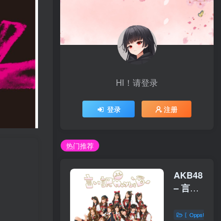
HI！请登录
登录
注册
热门推荐
AKB48
– 言い
訳
Maybe【44
〖OppsUplu