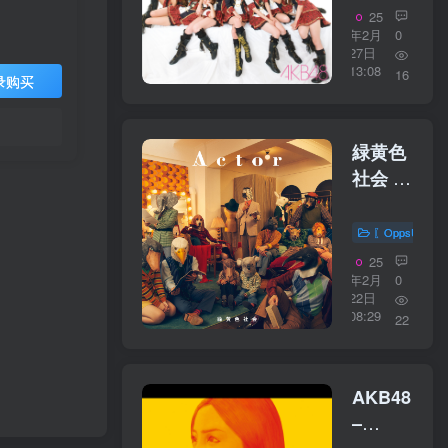
／
25
16bit】
年2月
0
27日
日本区
13:08
16
录购买
緑黄色
社会 –
Landscape
／
〖OppsUplu
16bit】
25
日本区
年2月
0
22日
08:29
22
AKB48
–