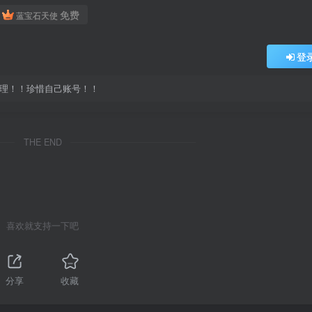
免费
蓝宝石天使
登
处理！！珍惜自己账号！！
THE END
喜欢就支持一下吧
分享
收藏