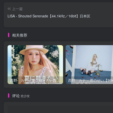
上一篇
LiSA - Shouted Serenade【44.1kHz／16bit】日本区
相关推荐
西野 カナ – 夏に聴きたい西野カナ2026【44.1kHz／16bit】日本区
评论
抢沙发