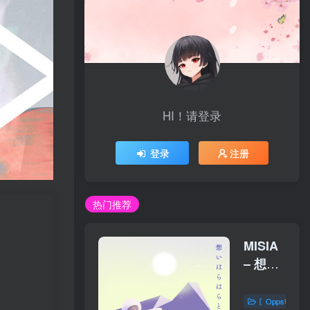
HI！请登录
登录
注册
热门推荐
MISIA
– 想い
はらは
らと
〖OppsUplu