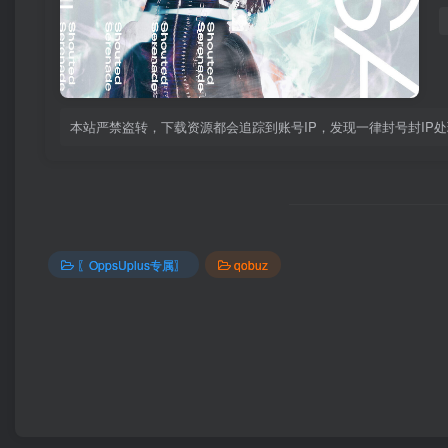
本站严禁盗转，下载资源都会追踪到账号IP，发现一律封号封IP
〖OppsUplus专属〗
qobuz