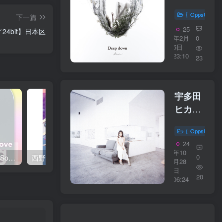
Ivy
Ivy【44.1k
〖OppsUplu
下一篇
／
25
Hz／24bit】日本区
16bit】
年2月
0
5日
日本区
23:10
23
宇多田
ヒカル
– 光
〖OppsUplu
【44.1kHz
24
／
年10
0
西野 カナ – Spring Love Song Selection【44.1kHz／16bit】日本区
西野 カナ – Special Live ＂Christmas Magic＂【48kHz／24bit】日本区
16bit】
月28
日
日本区
20
06:24