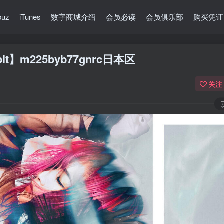
buz
iTunes
数字商城介绍
会员必读
会员俱乐部
购买凭证
4bit】m225byb77gnrc日本区
关注