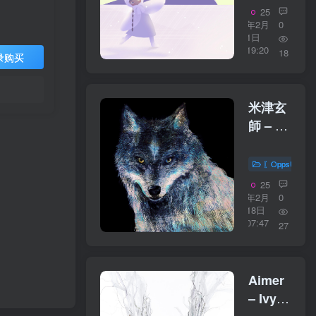
【96kHz
25
／
年2月
0
1日
24bit】
19:20
18
录购买
日本区
米津玄
師 – 月
を见て
いた –
〖OppsUplu
Moongazi
25
／
年2月
0
18日
24bit】
07:47
27
日本区
Aimer
– Ivy