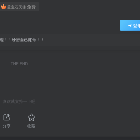
免费
蓝宝石天使
登
处理！！珍惜自己账号！！
THE END
喜欢就支持一下吧
分享
收藏