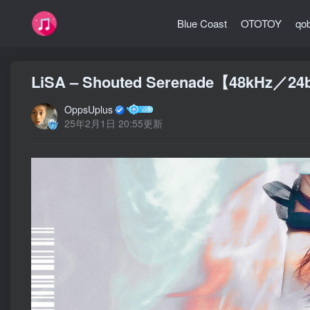
Blue Coast
OTOTOY
qo
LiSA – Shouted Serenade【48kHz／2
OppsUplus
25年2月1日 20:55更新