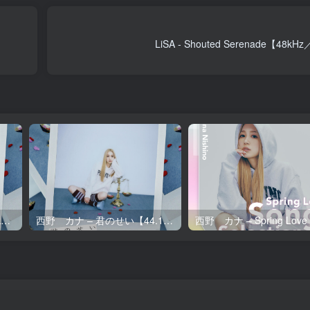
LiSA - Shouted Serenade【48k
西野 カナ – 君のせい【96kHz／24bit】日本区
西野 カナ – 君のせい【44.1kHz／16bit】日本区