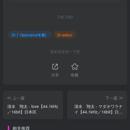
THE END
〖OppsUplus专属〗
qobuz
喜欢就支持一下吧
分享
收藏
上一篇
下一篇
清水 翔太 - love【44.1kHz
清水 翔太 - マダオワラナ
／16bit】日本区
イ【44.1kHz／16bit】日本
区
相关推荐