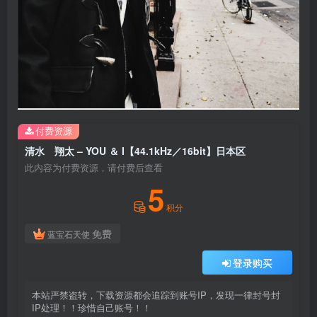
付费资源
清水 翔太 – YOU ＆ I【44.1kHz／16bit】日本区
此内容为付费资源，请付费后查看
5
积分
免费
蓝宝石天使
登录购买
本站严禁盗转，下载资源都会追踪到账号IP，发现一律封号封
IP处理！！珍惜自己账号！！