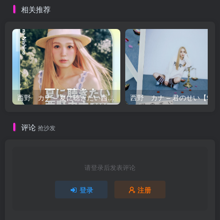
相关推荐
西野 カナ – 夏に聴きたい西野カナ2026【44.1kHz／16bit】日本区
西野 カナ – 
评论
抢沙发
请登录后发表评论
登录
注册