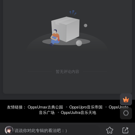
暂无评论内容
友情链接：
OppsUmax古典公园
OppsUpro音乐帝国
OppsUnote
音乐广场
OppsUultra音乐天地
说说你对此专辑的看法吧：）