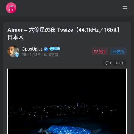
Aimer – 六等星の夜 Tvsize【44.1kHz／16bit】
日本区
OppsUplus
关注
私信
25年2月3日 18:10更新
0
31