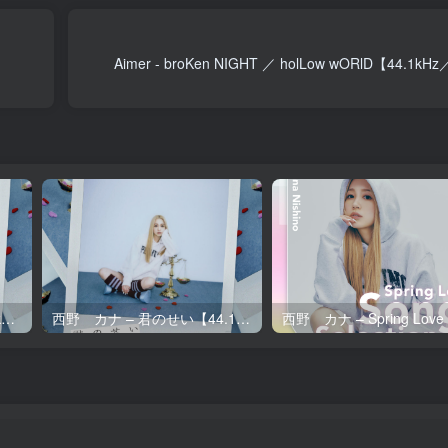
Aimer - broKen NIGHT ／ holLow wORlD【44.1k
西野 カナ – 君のせい【96kHz／24bit】日本区
西野 カナ – 君のせい【44.1kHz／16bit】日本区