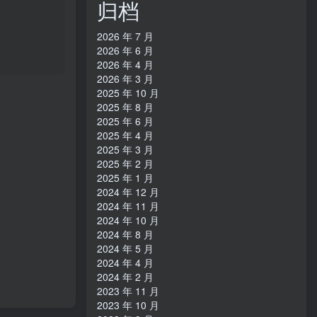
归档
A
Night
2026 年 7 月
on
2026 年 6 月
Bare
2026 年 4 月
Mountain【
2026 年 3 月
2025 年 10 月
／
2025 年 8 月
16bit】
2025 年 6 月
日本区
2025 年 4 月
2025 年 3 月
2025 年 2 月
2025 年 1 月
2024 年 12 月
2024 年 11 月
2024 年 10 月
2024 年 8 月
2024 年 5 月
2024 年 4 月
2024 年 2 月
2023 年 11 月
2023 年 10 月