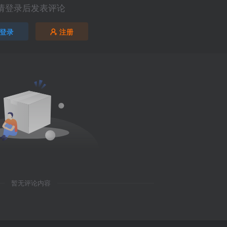
请登录后发表评论
登录
注册
暂无评论内容