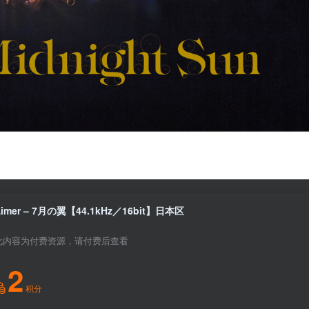
Aimer – 7月の翼【44.1kHz／16bit】日本区
此内容为付费资源，请付费后查看
2
积分