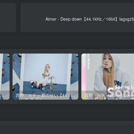
Aimer - Deep down【44.1kHz／16bit】lagx
西野 カナ – 君のせい【96kHz／24bit】日本区
西野 カナ – 君のせい【44.1kHz／16bit】日本区