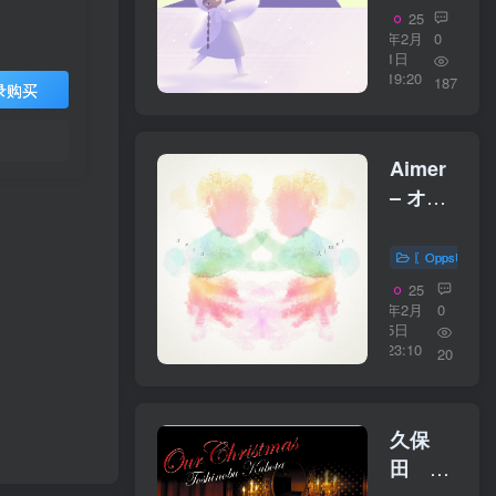
【44.1kHz
25
／
年2月
0
1日
16bit】
19:20
187
录购买
日本区
Aimer
– オア
イコ
【48kHz
〖OppsUplu
／
25
24bit】
年2月
0
5日
日本区
23:10
20
久保
田 利