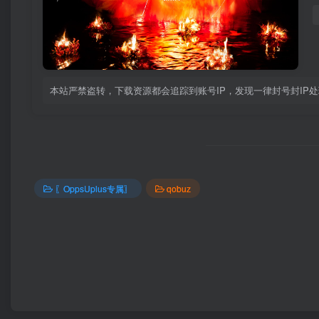
本站严禁盗转，下载资源都会追踪到账号IP，发现一律封号封IP
〖OppsUplus专属〗
qobuz