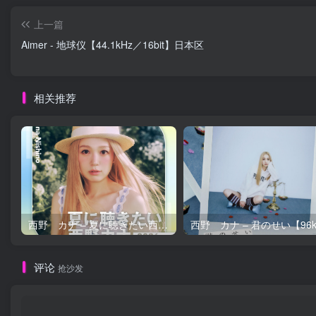
上一篇
Aimer - 地球仪【44.1kHz／16bit】日本区
相关推荐
西野 カナ – 夏に聴きたい西野カナ2026【44.1kHz／16bit】日本区
评论
抢沙发