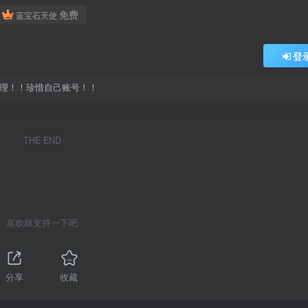
免费
蓝宝石天使
登
处理！！珍惜自己账号！！
THE END
喜欢就支持一下吧
分享
收藏