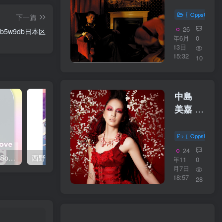
伸 –
Our
〖OppsUplu
下一篇
Christmas
26
gz5b5w9db日本区
／
年6月
0
13日
16bit】
15:32
10
日本区
中島
美嘉 –
ビルカ
ゼスイ
〖OppsUplu
ミング
24
西野 カナ – Spring Love Song Selection【44.1kHz／16bit】日本区
西野 カナ – Special Live ＂Christmas Magic＂【48kHz／24bit】日本区
スクー
年11
0
月7日
ル
18:57
28
【44.1kHz
／
16bit】