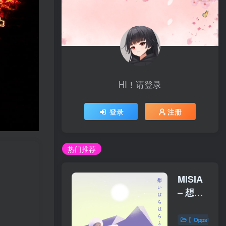
HI！请登录
登录
注册
热门推荐
MISIA
– 想い
はらは
らと
〖OppsUplu