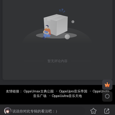
暂无评论内容
友情链接：
OppsUmax古典公园
OppsUpro音乐帝国
OppsUnote
音乐广场
OppsUultra音乐天地
说说你对此专辑的看法吧：）