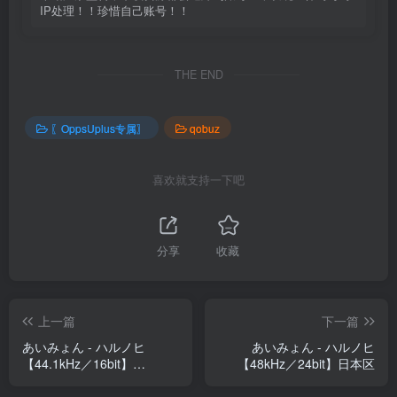
IP处理！！珍惜自己账号！！
THE END
〖OppsUplus专属〗
qobuz
喜欢就支持一下吧
分享
收藏
上一篇
下一篇
あいみょん - ハルノヒ
あいみょん - ハルノヒ
【44.1kHz／16bit】
【48kHz／24bit】日本区
eu946y79ocogb日本区