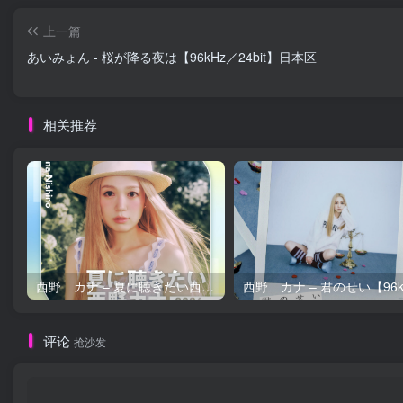
上一篇
あいみょん - 桜が降る夜は【96kHz／24bit】日本区
相关推荐
西野 カナ – 夏に聴きたい西野カナ2026【44.1kHz／16bit】日本区
评论
抢沙发