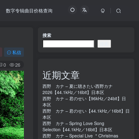
数字专辑曲目价格查询
搜索
搜索
私信
0
26
近期文章
西野 カナ – 夏に聴きたい西野カナ
2026【44.1kHz／16bit】日本区
西野 カナ – 君のせい【96kHz／24bit】日
本区
西野 カナ – 君のせい【44.1kHz／16bit】日
本区
西野 カナ – Spring Love Song
Selection【44.1kHz／16bit】日本区
西野 カナ – Special Live ＂Christmas