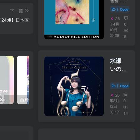
Collection
售价：20美元 购买链接：https://bluecoastmusic.com/blue-coast-collection-4 01 - I'm On Fire02 - A Case of You03 - Cover Me Up04 - Galadriel05 - Paradise06 - Don't Come Around Here N...
／
4
16bit】
〖OppsUplu
下一篇
9624FLAC
日本区
26
／24bit】日本区
年4月
0
10日
09:29
8
水瀬
いのり
– Inori
Minase
〖OppsUplu
5th
26
西野 カナ – Spring Love Song Selection【44.1kHz／16bit】日本区
西野 カナ – Special Live ＂Christmas Magic＂【48kHz／24bit】日本区
ANNIVERS
年3月
0
12日
LIVE
08:17
14
Starry
Wishes【44
／