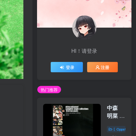
HI！请登录
登录
注册
热门推荐
中森
明菜 –
コンプ
〖OppsUplu
リー