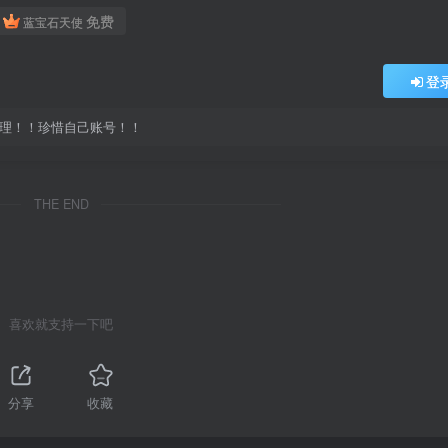
免费
蓝宝石天使
登
处理！！珍惜自己账号！！
THE END
喜欢就支持一下吧
分享
收藏