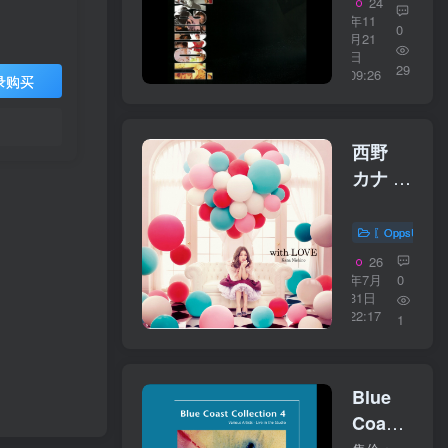
24
ト・シ
年11
0
ング
月21
日
ル・コ
29
09:26
录购买
レクシ
ョンズ
〜ファ
西野
ース
カナ –
ト・テ
with
ン・イ
LOVE【44.
〖OppsUplu
ヤーズ
／
26
＜ライ
16bit】
年7月
0
ノ・プ
31日
日本区
22:17
レミア
1
ム・エ
ディシ
Blue
ョン＞
Coast
【44.1kHz