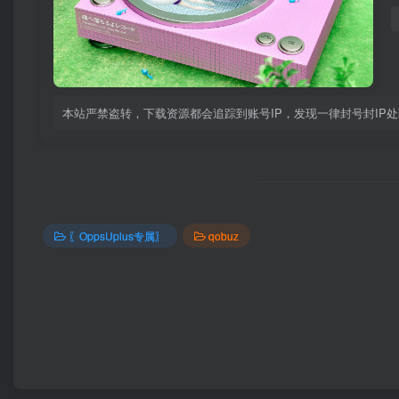
本站严禁盗转，下载资源都会追踪到账号IP，发现一律封号封IP
〖OppsUplus专属〗
qobuz