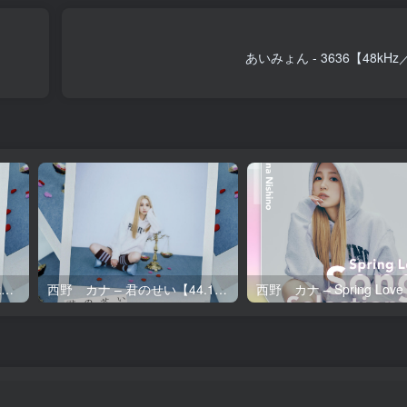
あいみょん - 3636【48kHz
西野 カナ – 君のせい【96kHz／24bit】日本区
西野 カナ – 君のせい【44.1kHz／16bit】日本区