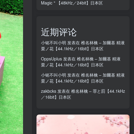
Magic＂【48kHz／24bit】日本区
近期评论
小铭不叫小明
发表在
椎名林檎 – 加爾基 精液
栗ノ花【44.1kHz／16bit】日本区
OppsUplus
发表在
椎名林檎 – 加爾基 精液
栗ノ花【44.1kHz／16bit】日本区
小铭不叫小明
发表在
椎名林檎 – 加爾基 精液
栗ノ花【44.1kHz／16bit】日本区
zakbcks
发表在
椎名林檎 – 罪と罰【44.1kHz
／16bit】日本区