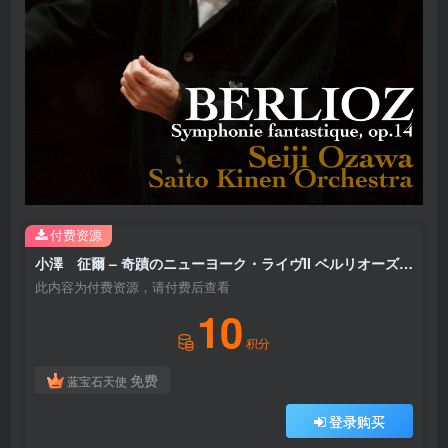
付费资源
小澤 征爾 – 奇蹟のニューヨーク・ライヴII ベルリオーズ：幻想交响曲 (NY カーネギーホール公演 ／ 2010)【192kHz／24bit】日本区
此内容为付费资源，请付费后查看
10
积分
免费
蓝宝石天使
登录购买