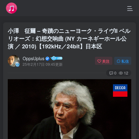
小澤 征爾 – 奇蹟のニューヨーク・ライヴII ベル
リオーズ：幻想交响曲 (NY カーネギーホール公
演 ／ 2010)【192kHz／24bit】日本区
OppsUplus
关注
私信
25年2月17日 09:45更新
0
12