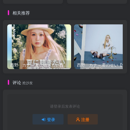
Cassiopeia【44.1kHz／
／16bit】日本区
16bit】日本区
相关推荐
西野 カナ – 夏に聴きたい西野カナ2026【44.1kHz／16bit】日本区
西野 カナ – 
评论
抢沙发
请登录后发表评论
登录
注册