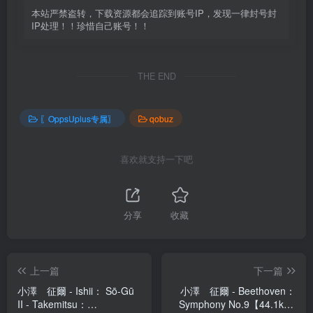
本站严禁盗转，下载资源都会追踪到账号IP，发现一律封号封
IP处理！！珍惜自己账号！！
THE END
〖OppsUplus专属〗
qobuz
喜欢就支持一下吧
分享
收藏
上一篇
下一篇
小澤 征爾 - Ishii： Sō-Gū
小澤 征爾 - Beethoven：
II - Takemitsu：
Symphony No.9【44.1kHz