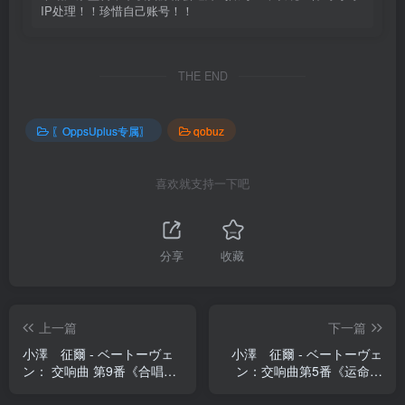
IP处理！！珍惜自己账号！！
THE END
〖OppsUplus专属〗
qobuz
喜欢就支持一下吧
分享
收藏
上一篇
下一篇
小澤 征爾 - ベートーヴェ
小澤 征爾 - ベートーヴェ
ン： 交响曲 第9番《合唱》
ン：交响曲第5番《运命》
【44.1kHz／16bit】日本区
他 (2016年 水戸芸术馆、コ
ンサートホール・ライブ)