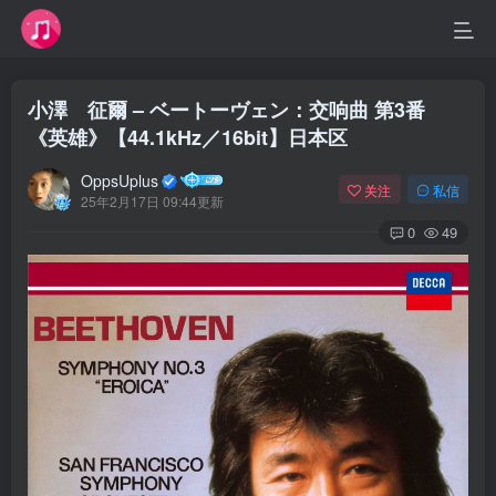
小澤 征爾 – ベートーヴェン：交响曲 第3番
《英雄》【44.1kHz／16bit】日本区
OppsUplus
关注
私信
25年2月17日 09:44更新
0
49