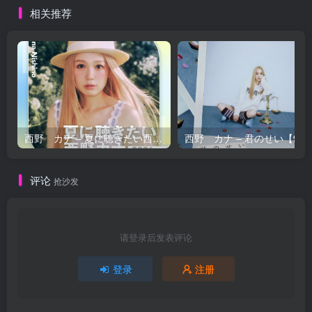
相关推荐
【44.1kHz／16bit】日本区
西野 カナ – 夏に聴きたい西野カナ2026【44.1kHz／16bit】日本区
西野 カナ – 
评论
抢沙发
请登录后发表评论
登录
注册