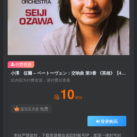
付费资源
小澤 征爾 – ベートーヴェン：交响曲 第3番 《英雄》【44.1kHz／16bit】日本区
此内容为付费资源，请付费后查看
10
积分
免费
蓝宝石天使
登录购买
本站严禁盗转，下载资源都会追踪到账号IP，发现一律封号封