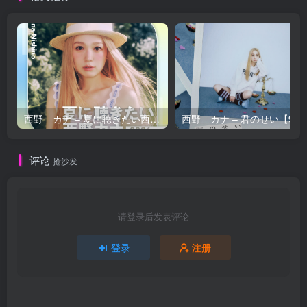
西野 カナ – 夏に聴きたい西野カナ2026【44.1kHz／16bit】日本区
西野 カナ – 
评论
抢沙发
请登录后发表评论
登录
注册