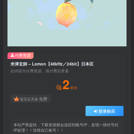
付费资源
米津玄師 – Lemon【48kHz／24bit】日本区
此内容为付费资源，请付费后查看
2
积分
免费
蓝宝石天使
登录购买
本站严禁盗转，下载资源都会追踪到账号IP，发现一律封号封
IP处理！！珍惜自己账号！！