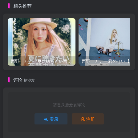
相关推荐
西野 カナ – 夏に聴きたい西野カナ2026【44.1kHz／16bit】日本区
西野 カナ – 
评论
抢沙发
请登录后发表评论
登录
注册