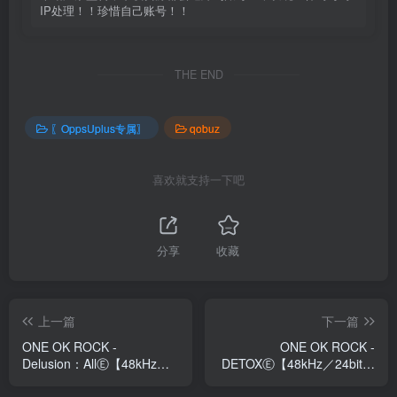
IP处理！！珍惜自己账号！！
THE END
〖OppsUplus专属〗
qobuz
喜欢就支持一下吧
分享
收藏
上一篇
下一篇
ONE OK ROCK -
ONE OK ROCK -
Delusion：AllⒺ【48kHz／
DETOXⒺ【48kHz／24bit】
24bit】日本区
日本区