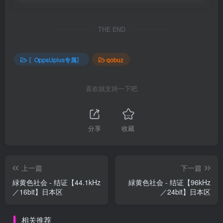
THE END
〖OppsUplus专属〗
qobuz
喜欢就支持一下吧
分享
收藏
上一篇
下一篇
緑黄色社会 - 结证【44.1kHz
緑黄色社会 - 结证【96kHz
／16bit】日本区
／24bit】日本区
相关推荐