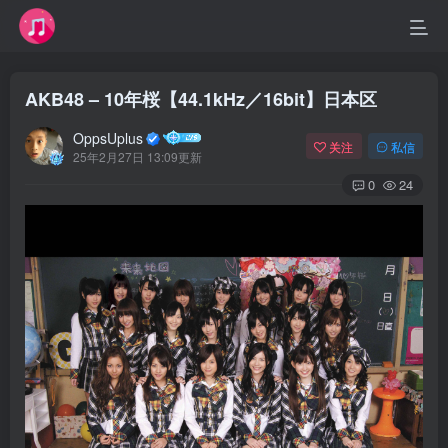
AKB48 – 10年桜【44.1kHz／16bit】日本区
OppsUplus
关注
私信
25年2月27日 13:09更新
0
24