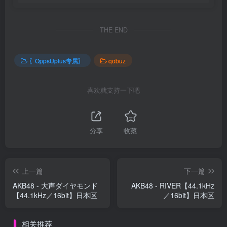
THE END
〖OppsUplus专属〗
qobuz
喜欢就支持一下吧
分享
收藏
上一篇
下一篇
AKB48 - 大声ダイヤモンド
AKB48 - RIVER【44.1kHz
【44.1kHz／16bit】日本区
／16bit】日本区
相关推荐