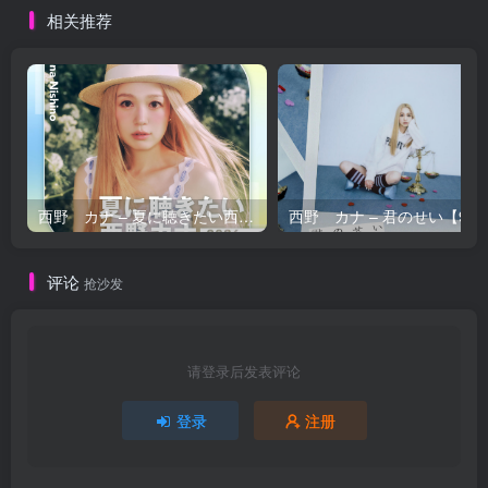
相关推荐
西野 カナ – 夏に聴きたい西野カナ2026【44.1kHz／16bit】日本区
西野 カナ – 
评论
抢沙发
请登录后发表评论
登录
注册