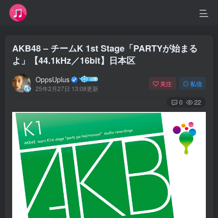
AKB48 – チームK 1st Stage「PARTYが始まる
よ」【44.1kHz／16bit】日本区
OppsUplus
关注
私信
25年2月27日 13:08更新
0
22