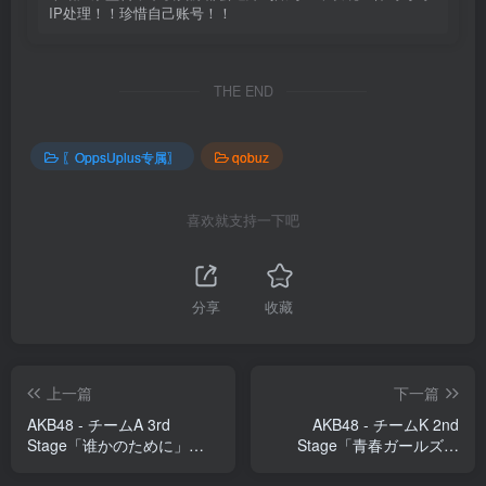
IP处理！！珍惜自己账号！！
THE END
〖OppsUplus专属〗
qobuz
喜欢就支持一下吧
分享
收藏
上一篇
下一篇
AKB48 - チームA 3rd
AKB48 - チームK 2nd
Stage「谁かのために」
Stage「青春ガールズ」
studio recordings【44.1kHz
【44.1kHz／16bit】日本区
／16bit】日本区