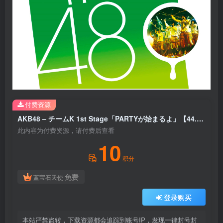
付费资源
AKB48 – チームK 1st Stage「PARTYが始まるよ」【44.1kHz／16bit】日本区
此内容为付费资源，请付费后查看
10
积分
免费
蓝宝石天使
登录购买
本站严禁盗转，下载资源都会追踪到账号IP，发现一律封号封