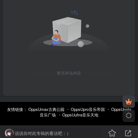
暂无评论内容
友情链接：
OppsUmax古典公园
OppsUpro音乐帝国
OppsUnote
音乐广场
OppsUultra音乐天地
说说你对此专辑的看法吧：）