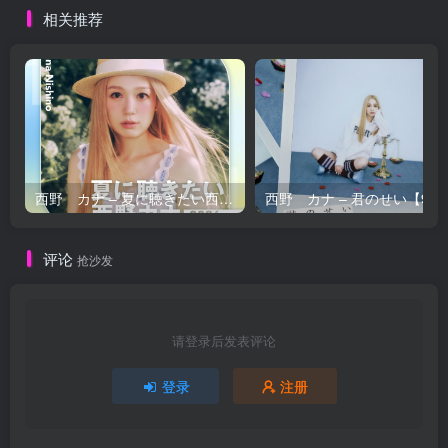
相关推荐
西野 カナ – 夏に聴きたい西野カナ2026【44.1kHz／16bit】日本区
西野 カナ – 
评论
抢沙发
请登录后发表评论
登录
注册